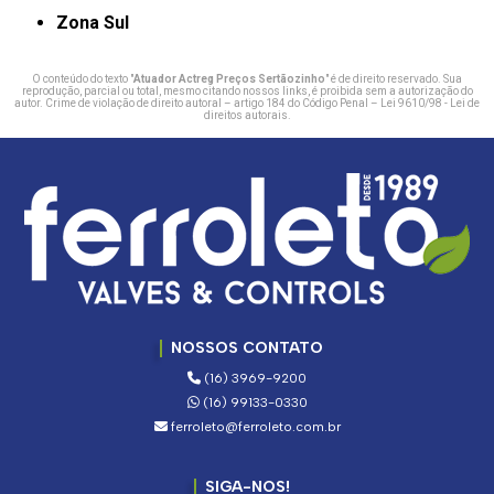
Zona Sul
O conteúdo do texto "
Atuador Actreg Preços Sertãozinho
" é de direito reservado. Sua
reprodução, parcial ou total, mesmo citando nossos links, é proibida sem a autorização do
autor. Crime de violação de direito autoral – artigo 184 do Código Penal –
Lei 9610/98 - Lei de
direitos autorais
.
NOSSOS CONTATO
(16) 3969-9200
(16) 99133-0330
ferroleto@ferroleto.com.br
SIGA-NOS!