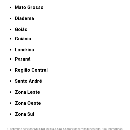
Mato Grosso
Diadema
Goiás
Goiânia
Londrina
Paraná
Região Central
Santo André
Zona Leste
Zona Oeste
Zona Sul
O conteúdo do texto "
Atuador Dupla Ação Assis
" é de direito reservado. Sua reprodução,