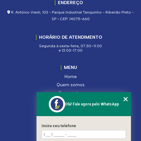
ENDEREÇO
R. Antônio Viesti, 103 - Parque Industrial Tanquinho - Ribeirão Preto -
SP - CEP: 14075-660
HORÁRIO DE ATENDIMENTO
Segunda à sexta-feira, 07:30–11:00
e 13:00-17:00
MENU
Home
Quem somos
Segmentos
Serviços
Olá! Fale agora pelo WhatsApp
Produtos
Contato
Categorias
Insira seu telefone
Mapa do site