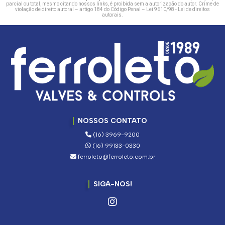
parcial ou total, mesmo citando nossos links, é proibida sem a autorização do autor. Crime de
violação de direito autoral – artigo 184 do Código Penal –
Lei 9610/98 - Lei de direitos
autorais
.
NOSSOS CONTATO
(16) 3969-9200
(16) 99133-0330
ferroleto@ferroleto.com.br
SIGA-NOS!