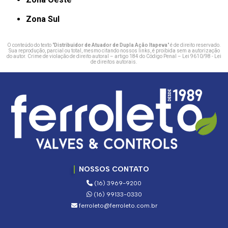
Zona Sul
O conteúdo do texto "
Distribuidor de Atuador de Dupla Ação Itapeva
" é de direito reservado.
Sua reprodução, parcial ou total, mesmo citando nossos links, é proibida sem a autorização
do autor. Crime de violação de direito autoral – artigo 184 do Código Penal –
Lei 9610/98 - Lei
de direitos autorais
.
NOSSOS CONTATO
(16) 3969-9200
(16) 99133-0330
ferroleto@ferroleto.com.br