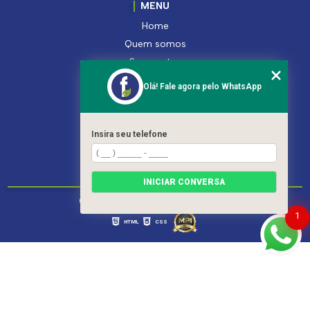
MENU
Home
Quem somos
Segmentos
Serviços
Olá! Fale agora pelo WhatsApp
Produtos
Contato
Categorias
Insira seu telefone
Mapa do site
INICIAR CONVERSA
Copyright © Ferroleto. (Lei 9610 de 19/02/1998)
1
HTML
CSS