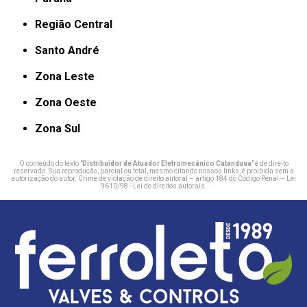
Região Central
Santo André
Zona Leste
Zona Oeste
Zona Sul
O conteúdo do texto "
Distribuidor de Atuador Eletromecânico Catanduva
" é de direito
reservado. Sua reprodução, parcial ou total, mesmo citando nossos links, é proibida sem a
autorização do autor. Crime de violação de direito autoral – artigo 184 do Código Penal –
Lei
9610/98 - Lei de direitos autorais
.