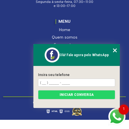
Segunda à sexta-feira, 07:30–11:00
e 13:00-17:00
MENU
Home
Quem somos
Segmentos
Serviços
Olá! Fale agora pelo WhatsApp
Produtos
Contato
Categorias
Insira seu telefone
Mapa do site
INICIAR CONVERSA
Copyright © Ferroleto. (Lei 9610 de 19/02/1998)
1
HTML
CSS