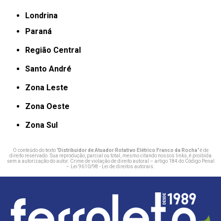
Londrina
Paraná
Região Central
Santo André
Zona Leste
Zona Oeste
Zona Sul
O conteúdo do texto "
Distribuidor de Atuador Rotativo Elétrico Franco da Rocha
" é de
direito reservado. Sua reprodução, parcial ou total, mesmo citando nossos links, é proibida
sem a autorização do autor. Crime de violação de direito autoral – artigo 184 do Código Penal
–
Lei 9610/98 - Lei de direitos autorais
.