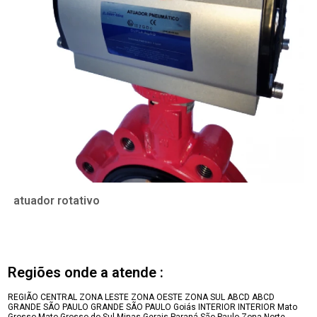
atuador rotativo
Regiões onde a atende :
REGIÃO CENTRAL
ZONA LESTE
ZONA OESTE
ZONA SUL
ABCD
ABCD
GRANDE SÃO PAULO
GRANDE SÃO PAULO
Goiás
INTERIOR
INTERIOR
Mato
Grosso
Mato Grosso do Sul
Minas Gerais
Paraná
São Paulo
Zona Norte