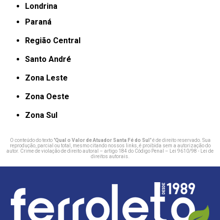
Londrina
Paraná
Região Central
Santo André
Zona Leste
Zona Oeste
Zona Sul
O conteúdo do texto "
Qual o Valor de Atuador Santa Fé do Sul
" é de direito reservado. Sua
reprodução, parcial ou total, mesmo citando nossos links, é proibida sem a autorização do
autor. Crime de violação de direito autoral – artigo 184 do Código Penal –
Lei 9610/98 - Lei de
direitos autorais
.