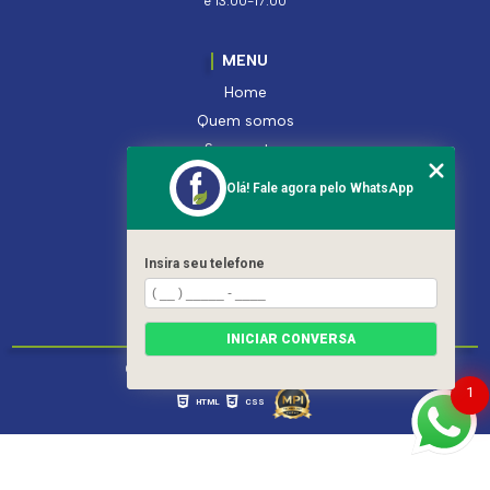
e 13:00-17:00
MENU
Home
Quem somos
Segmentos
Serviços
Olá! Fale agora pelo WhatsApp
Produtos
Contato
Categorias
Insira seu telefone
Mapa do site
INICIAR CONVERSA
Copyright © Ferroleto. (Lei 9610 de 19/02/1998)
1
HTML
CSS