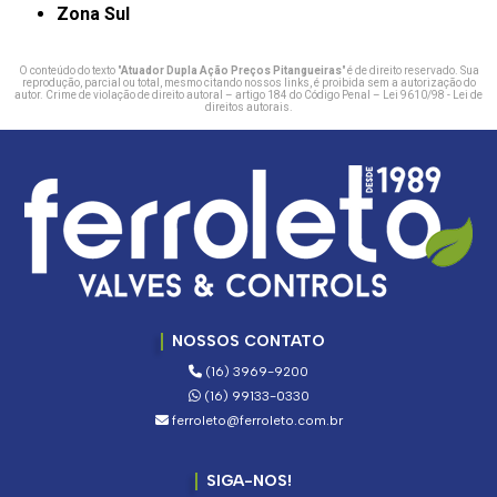
Zona Sul
O conteúdo do texto "
Atuador Dupla Ação Preços Pitangueiras
" é de direito reservado. Sua
reprodução, parcial ou total, mesmo citando nossos links, é proibida sem a autorização do
autor. Crime de violação de direito autoral – artigo 184 do Código Penal –
Lei 9610/98 - Lei de
direitos autorais
.
NOSSOS CONTATO
(16) 3969-9200
(16) 99133-0330
ferroleto@ferroleto.com.br
SIGA-NOS!