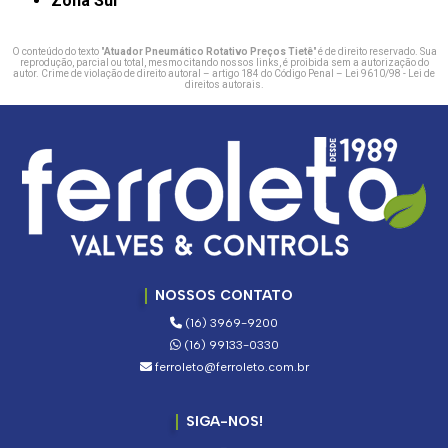
Zona Sul
O conteúdo do texto "
Atuador Pneumático Rotativo Preços Tietê
" é de direito reservado. Sua
reprodução, parcial ou total, mesmo citando nossos links, é proibida sem a autorização do
autor. Crime de violação de direito autoral – artigo 184 do Código Penal –
Lei 9610/98 - Lei de
direitos autorais
.
NOSSOS CONTATO
(16) 3969-9200
(16) 99133-0330
ferroleto@ferroleto.com.br
SIGA-NOS!