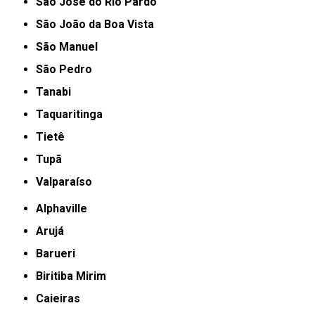
São José do Rio Pardo
São João da Boa Vista
São Manuel
São Pedro
Tanabi
Taquaritinga
Tietê
Tupã
Valparaíso
Alphaville
Arujá
Barueri
Biritiba Mirim
Caieiras