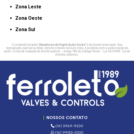
Zona Leste
Zona Oeste
Zona Sul
O conteúdo do texto "
Atuadores de Dupla Ação Goiás
" é de direito reservado. Sua
reprodução, parcial ou total, mesmo citando nossos links, é proibida sem a autorização do
autor. Crime de violação de direito autoral – artigo 184 do Código Penal –
Lei 9610/98 - Lei de
direitos autorais
.
NOSSOS CONTATO
(16) 3969-9200
(16) 99133-0330