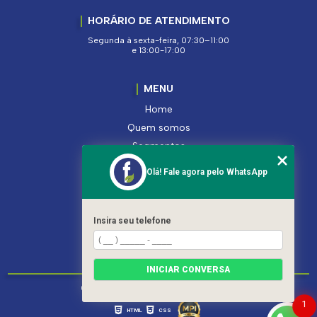
HORÁRIO DE ATENDIMENTO
Segunda à sexta-feira, 07:30–11:00
e 13:00-17:00
MENU
Home
Quem somos
Segmentos
Serviços
Olá! Fale agora pelo WhatsApp
Produtos
Contato
Categorias
Insira seu telefone
Mapa do site
INICIAR CONVERSA
Copyright © Ferroleto. (Lei 9610 de 19/02/1998)
1
HTML
CSS