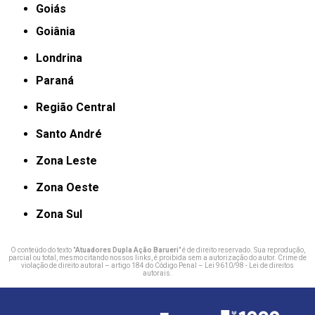
Goiás
Goiânia
Londrina
Paraná
Região Central
Santo André
Zona Leste
Zona Oeste
Zona Sul
O conteúdo do texto "
Atuadores Dupla Ação Barueri
" é de direito reservado. Sua reprodução,
parcial ou total, mesmo citando nossos links, é proibida sem a autorização do autor. Crime de
violação de direito autoral – artigo 184 do Código Penal –
Lei 9610/98 - Lei de direitos
autorais
.