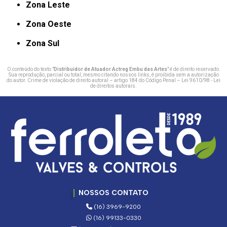
Zona Leste
Zona Oeste
Zona Sul
O conteúdo do texto "
Distribuidor de Atuador Actreg Embu das Artes
" é de direito reservado.
Sua reprodução, parcial ou total, mesmo citando nossos links, é proibida sem a autorização
do autor. Crime de violação de direito autoral – artigo 184 do Código Penal –
Lei 9610/98 - Lei
de direitos autorais
.
NOSSOS CONTATO
(16) 3969-9200
(16) 99133-0330