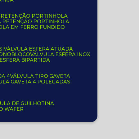
E RETENÇÃO PORTINHOLA
A RETENÇÃO PORTINHOLA
OLA EM FERRO FUNDIDO
SI
VÁLVULA ESFERA ATUADA
 MONOBLOCO
VÁLVULA ESFERA INOX
 ESFERA BIPARTIDA
DA 4
VÁLVULA TIPO GAVETA
VULA GAVETA 4 POLEGADAS
VULA DE GUILHOTINA
PO WAFER