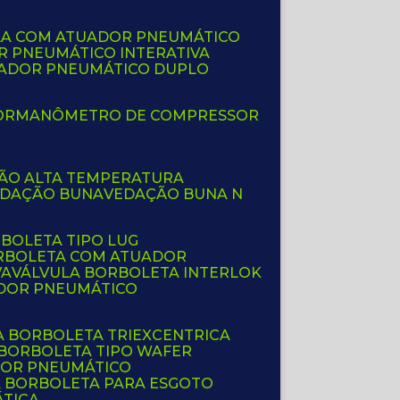
LA COM ATUADOR PNEUMÁTICO
R PNEUMÁTICO INTERATIVA
UADOR PNEUMÁTICO DUPLO
OR
MANÔMETRO DE COMPRESSOR
ÇÃO ALTA TEMPERATURA
EDAÇÃO BUNA
VEDAÇÃO BUNA N
RBOLETA TIPO LUG
ORBOLETA COM ATUADOR
VA
VÁLVULA BORBOLETA INTERLOK
ADOR PNEUMÁTICO
A BORBOLETA TRIEXCENTRICA
 BORBOLETA TIPO WAFER
DOR PNEUMÁTICO
A BORBOLETA PARA ESGOTO
ÁTICA