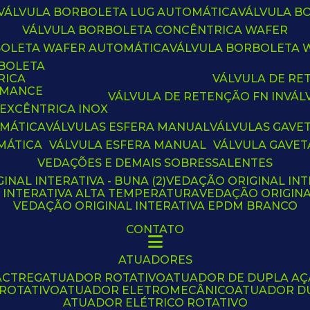
VÁLVULA BORBOLETA LUG AUTOMÁTICA
VÁLVULA 
VÁLVULA BORBOLETA CONCÊNTRICA WAFER
BOLETA WAFER AUTOMÁTICA
VÁLVULA BORBOLETA
RBOLETA
RICA
VÁLVULA DE R
RMANCE
VÁLVULA DE RETENÇÃO FN IN
VÁ
 EXCÊNTRICA INOX
OMÁTICA
VÁLVULAS ESFERA MANUAL
VÁLVULAS GAVE
MÁTICA
VÁLVULA ESFERA MANUAL
VÁLVULA GAVET
VEDAÇÕES E DEMAIS SOBRESSALENTES
INAL INTERATIVA - BUNA (2)
VEDAÇÃO ORIGINAL INT
L INTERATIVA ALTA TEMPERATURA
VEDAÇÃO ORIGIN
VEDAÇÃO ORIGINAL INTERATIVA EPDM BRANCO
CONTATO
ATUADORES
ACTREG
ATUADOR ROTATIVO
ATUADOR DE DUPLA A
 ROTATIVO
ATUADOR ELETROMECÂNICO
ATUADOR D
ATUADOR ELÉTRICO ROTATIVO