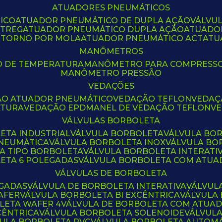
ATUADORES PNEUMÁTICOS
ICO
ATUADOR PNEUMÁTICO DE DUPLA AÇÃO
VÁLVU
CTREG
ATUADOR PNEUMÁTICO DUPLA AÇÃO
ATUADO
ETORNO POR MOLA
ATUADOR PNEUMÁTICO ACT
AT
MANÔMETROS
O DE TEMPERATURA
MANÔMETRO PARA COMPRESS
MANÔMETRO PRESSÃO
VEDAÇÕES
ÃO ATUADOR PNEUMÁTICO
VEDAÇÃO TEFLON
VEDA
ATURA
VEDAÇÃO EPDM
ANEL DE VEDAÇÃO TEFLON
V
VÁLVULAS BORBOLETA
ETA INDUSTRIAL
VÁLVULA BORBOLETA
VÁLVULA BO
PNEUMÁTICA
VÁLVULA BORBOLETA INOX
VÁLVULA B
LA TIPO BORBOLETA
VÁLVULA BORBOLETA INTERATI
LETA 6 POLEGADAS
VÁLVULA BORBOLETA COM ATU
VÁLVULAS DE BORBOLETA
EGADAS
VÁLVULA DE BORBOLETA INTERATIVA
VÁLVUL
AFER
VÁLVULA BORBOLETA BI EXCÊNTRICA
VÁLVULA
LETA WAFER 4
VÁLVULA DE BORBOLETA COM ATUA
CÊNTRICA
VÁLVULA BORBOLETA SOLENOIDE
VÁLVUL
VULA BORBOLETA PVC
VÁLVULA BORBOLETA AUTOM