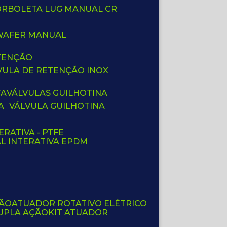
BORBOLETA LUG MANUAL CR
 WAFER MANUAL
ETENÇÃO
LVULA DE RETENÇÃO INOX
TA
VÁLVULAS GUILHOTINA
A
VÁLVULA GUILHOTINA
ERATIVA - PTFE
AL INTERATIVA EPDM
ÇÃO
ATUADOR ROTATIVO ELÉTRICO
UPLA AÇÃO
KIT ATUADOR