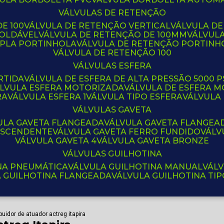
VÁLVULAS DE RETENÇÃO
E 100
VÁLVULA DE RETENÇÃO VERTICAL
VÁLVULA D
SOLDÁVEL
VÁLVULA DE RETENÇÃO DE 100MM
VÁLVUL
UPLA PORTINHOLA
VÁLVULA DE RETENÇÃO PORTINH
VÁLVULA DE RETENÇÃO 100
VÁLVULAS ESFERA
RTIDA
VÁLVULA DE ESFERA DE ALTA PRESSÃO 5000 P
ÁLVULA ESFERA MOTORIZADA
VÁLVULA DE ESFERA
RA
VÁLVULA ESFERA 1
VÁLVULA TIPO ESFERA
VÁLVULA
VÁLVULAS GAVETA
VULA GAVETA FLANGEADA
VÁLVULA GAVETA FLANGEA
 ASCENDENTE
VÁLVULA GAVETA FERRO FUNDIDO
VÁL
VÁLVULA GAVETA 4
VÁLVULA GAVETA BRONZE
VÁLVULAS GUILHOTINA
INA PNEUMÁTICA
VÁLVULA GUILHOTINA MANUAL
VÁL
A GUILHOTINA FLANGEADA
VÁLVULA GUILHOTINA TI
ibuidor de atuador actreg itapira