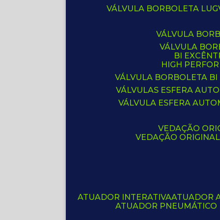
VÁLVULA BORBOLETA LUG
VÁLVULA BOR
VÁLVULA BO
BI EXCÊNT
HIGH PERFO
VÁLVULA BORBOLETA BI
VÁLVULAS ESFERA AUT
VÁLVULA ESFERA AUTO
VEDAÇÃO ORIG
VEDAÇÃO ORIGINA
ATUADOR INTERATIVA
ATUADOR 
ATUADOR PNEUMÁTICO