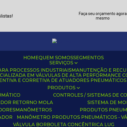
Faça seu orçamento agora
listas!
mesmo
HOME
QUEM SOMOS
SEGMENTOS
SERVIÇOS
ARA PROCESSOS INDUSTRIAIS
MANUTENÇÃO E REC
CIALIZADA EM VÁLVULAS DE ALTA PERFORMANCE C
NTIVA E CORRETIVA DE ATUADORES PNEUMÁTICOS C
PRODUTOS
UMÁTICO
CONTROLES / SISTEMAS DE
ADOR RETORNO MOLA
SISTEMA DE M
ADORES
MANÔMETROS
PRODUTOS PNEUM
UADOR
MANÔMETRO
PRODUTOS PNEUMÁTICOS - V
VÁLVULA BORBOLETA CONCÊNTRICA LUG