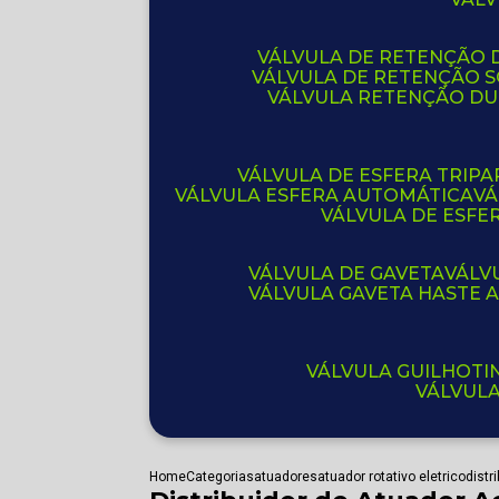
VÁLVULA DE RETENÇÃO D
VÁLVULA DE RETENÇÃO 
VÁLVULA RETENÇÃO D
VÁLVULA DE ESFERA TRIPA
VÁLVULA ESFERA AUTOMÁTICA
V
VÁLVULA DE ESFE
VÁLVULA DE GAVETA
VÁL
VÁLVULA GAVETA HASTE
VÁLVULA GUILHOT
VÁLVUL
Home
Categorias
atuadores
atuador rotativo eletrico
distr