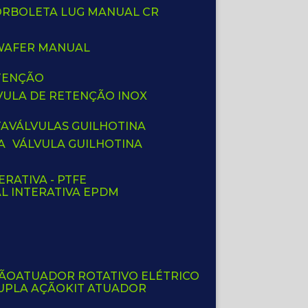
BORBOLETA LUG MANUAL CR
 WAFER MANUAL
ETENÇÃO
LVULA DE RETENÇÃO INOX
TA
VÁLVULAS GUILHOTINA
A
VÁLVULA GUILHOTINA
ERATIVA - PTFE
AL INTERATIVA EPDM
ÇÃO
ATUADOR ROTATIVO ELÉTRICO
UPLA AÇÃO
KIT ATUADOR