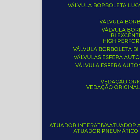
VÁLVULA BORBOLETA LUG
VÁLVULA BOR
VÁLVULA BO
BI EXCÊNT
HIGH PERFO
VÁLVULA BORBOLETA BI
VÁLVULAS ESFERA AUT
VÁLVULA ESFERA AUTO
VEDAÇÃO ORIG
VEDAÇÃO ORIGINA
ATUADOR INTERATIVA
ATUADOR 
ATUADOR PNEUMÁTICO