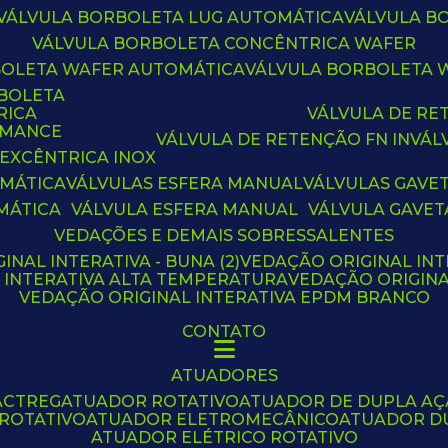
VÁLVULA BORBOLETA LUG AUTOMÁTICA
VÁLVULA 
VÁLVULA BORBOLETA CONCÊNTRICA WAFER
BOLETA WAFER AUTOMÁTICA
VÁLVULA BORBOLETA
RBOLETA
RICA
VÁLVULA DE R
RMANCE
VÁLVULA DE RETENÇÃO FN IN
VÁ
 EXCÊNTRICA INOX
OMÁTICA
VÁLVULAS ESFERA MANUAL
VÁLVULAS GAVE
MÁTICA
VÁLVULA ESFERA MANUAL
VÁLVULA GAVET
VEDAÇÕES E DEMAIS SOBRESSALENTES
INAL INTERATIVA - BUNA (2)
VEDAÇÃO ORIGINAL INT
L INTERATIVA ALTA TEMPERATURA
VEDAÇÃO ORIGIN
VEDAÇÃO ORIGINAL INTERATIVA EPDM BRANCO
CONTATO
ATUADORES
ACTREG
ATUADOR ROTATIVO
ATUADOR DE DUPLA A
 ROTATIVO
ATUADOR ELETROMECÂNICO
ATUADOR D
ATUADOR ELÉTRICO ROTATIVO