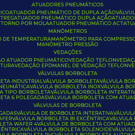
ATUADORES PNEUMÁTICOS
ICO
ATUADOR PNEUMÁTICO DE DUPLA AÇÃO
VÁLVU
CTREG
ATUADOR PNEUMÁTICO DUPLA AÇÃO
ATUADO
ETORNO POR MOLA
ATUADOR PNEUMÁTICO ACT
AT
MANÔMETROS
O DE TEMPERATURA
MANÔMETRO PARA COMPRESS
MANÔMETRO PRESSÃO
VEDAÇÕES
ÃO ATUADOR PNEUMÁTICO
VEDAÇÃO TEFLON
VEDA
ATURA
VEDAÇÃO EPDM
ANEL DE VEDAÇÃO TEFLON
V
VÁLVULAS BORBOLETA
ETA INDUSTRIAL
VÁLVULA BORBOLETA
VÁLVULA BO
PNEUMÁTICA
VÁLVULA BORBOLETA INOX
VÁLVULA B
LA TIPO BORBOLETA
VÁLVULA BORBOLETA INTERATI
LETA 6 POLEGADAS
VÁLVULA BORBOLETA COM ATU
VÁLVULAS DE BORBOLETA
EGADAS
VÁLVULA DE BORBOLETA INTERATIVA
VÁLVUL
AFER
VÁLVULA BORBOLETA BI EXCÊNTRICA
VÁLVULA
LETA WAFER 4
VÁLVULA DE BORBOLETA COM ATUA
CÊNTRICA
VÁLVULA BORBOLETA SOLENOIDE
VÁLVUL
VULA BORBOLETA PVC
VÁLVULA BORBOLETA AUTOM