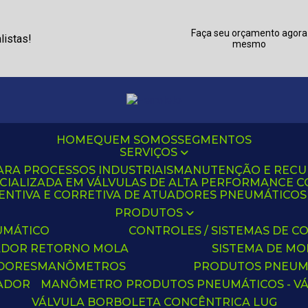
Faça seu orçamento agora
listas!
mesmo
HOME
QUEM SOMOS
SEGMENTOS
SERVIÇOS
ARA PROCESSOS INDUSTRIAIS
MANUTENÇÃO E REC
CIALIZADA EM VÁLVULAS DE ALTA PERFORMANCE C
NTIVA E CORRETIVA DE ATUADORES PNEUMÁTICOS C
PRODUTOS
UMÁTICO
CONTROLES / SISTEMAS DE
ADOR RETORNO MOLA
SISTEMA DE M
ADORES
MANÔMETROS
PRODUTOS PNEUM
UADOR
MANÔMETRO
PRODUTOS PNEUMÁTICOS - V
VÁLVULA BORBOLETA CONCÊNTRICA LUG