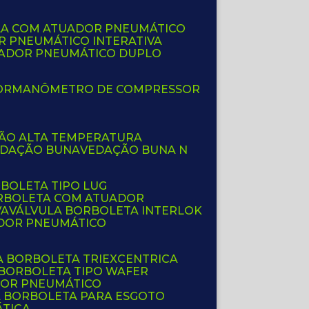
LA COM ATUADOR PNEUMÁTICO
R PNEUMÁTICO INTERATIVA
UADOR PNEUMÁTICO DUPLO
OR
MANÔMETRO DE COMPRESSOR
ÇÃO ALTA TEMPERATURA
EDAÇÃO BUNA
VEDAÇÃO BUNA N
RBOLETA TIPO LUG
ORBOLETA COM ATUADOR
VA
VÁLVULA BORBOLETA INTERLOK
ADOR PNEUMÁTICO
A BORBOLETA TRIEXCENTRICA
 BORBOLETA TIPO WAFER
DOR PNEUMÁTICO
A BORBOLETA PARA ESGOTO
ÁTICA