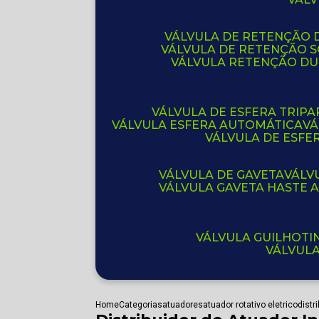
VÁLVULA DE RETENÇÃO D
VÁLVULA DE RETENÇÃO 
VÁLVULA RETENÇÃO D
VÁLVULA DE ESFERA TRIPA
VÁLVULA ESFERA AUTOMÁTICA
V
VÁLVULA DE ESFE
VÁLVULA DE GAVETA
VÁL
VÁLVULA GAVETA HASTE
VÁLVULA GUILHOT
VÁLVUL
Home
Categorias
atuadores
atuador rotativo eletrico
distr