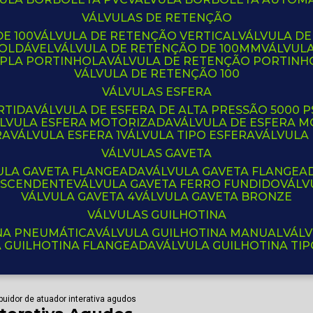
VÁLVULAS DE RETENÇÃO
E 100
VÁLVULA DE RETENÇÃO VERTICAL
VÁLVULA D
SOLDÁVEL
VÁLVULA DE RETENÇÃO DE 100MM
VÁLVUL
UPLA PORTINHOLA
VÁLVULA DE RETENÇÃO PORTINH
VÁLVULA DE RETENÇÃO 100
VÁLVULAS ESFERA
RTIDA
VÁLVULA DE ESFERA DE ALTA PRESSÃO 5000 P
ÁLVULA ESFERA MOTORIZADA
VÁLVULA DE ESFERA
RA
VÁLVULA ESFERA 1
VÁLVULA TIPO ESFERA
VÁLVULA
VÁLVULAS GAVETA
VULA GAVETA FLANGEADA
VÁLVULA GAVETA FLANGEA
 ASCENDENTE
VÁLVULA GAVETA FERRO FUNDIDO
VÁL
VÁLVULA GAVETA 4
VÁLVULA GAVETA BRONZE
VÁLVULAS GUILHOTINA
INA PNEUMÁTICA
VÁLVULA GUILHOTINA MANUAL
VÁL
A GUILHOTINA FLANGEADA
VÁLVULA GUILHOTINA TI
ibuidor de atuador interativa agudos