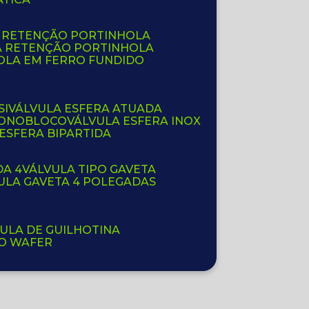
E RETENÇÃO PORTINHOLA
A RETENÇÃO PORTINHOLA
OLA EM FERRO FUNDIDO
SI
VÁLVULA ESFERA ATUADA
 MONOBLOCO
VÁLVULA ESFERA INOX
 ESFERA BIPARTIDA
DA 4
VÁLVULA TIPO GAVETA
VULA GAVETA 4 POLEGADAS
VULA DE GUILHOTINA
PO WAFER