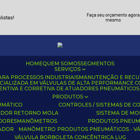
Faça seu orçamento agora
listas!
mesmo
HOME
QUEM SOMOS
SEGMENTOS
SERVIÇOS
ARA PROCESSOS INDUSTRIAIS
MANUTENÇÃO E REC
CIALIZADA EM VÁLVULAS DE ALTA PERFORMANCE C
NTIVA E CORRETIVA DE ATUADORES PNEUMÁTICOS C
PRODUTOS
UMÁTICO
CONTROLES / SISTEMAS DE
ADOR RETORNO MOLA
SISTEMA DE M
ADORES
MANÔMETROS
PRODUTOS PNEUM
UADOR
MANÔMETRO
PRODUTOS PNEUMÁTICOS - V
VÁLVULA BORBOLETA CONCÊNTRICA LUG