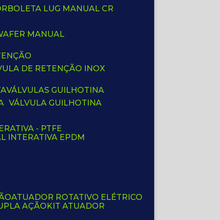
BORBOLETA LUG MANUAL CR
 WAFER MANUAL
ETENÇÃO
LVULA DE RETENÇÃO INOX
TA
VÁLVULAS GUILHOTINA
A
VÁLVULA GUILHOTINA
ERATIVA - PTFE
AL INTERATIVA EPDM
ÇÃO
ATUADOR ROTATIVO ELÉTRICO
UPLA AÇÃO
KIT ATUADOR