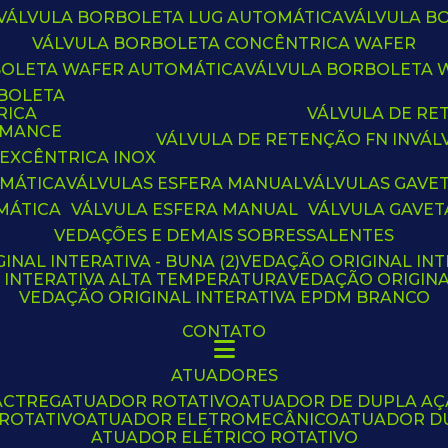
VÁLVULA BORBOLETA LUG AUTOMÁTICA
VÁLVULA 
VÁLVULA BORBOLETA CONCÊNTRICA WAFER
BOLETA WAFER AUTOMÁTICA
VÁLVULA BORBOLETA
RBOLETA
RICA
VÁLVULA DE R
RMANCE
VÁLVULA DE RETENÇÃO FN IN
VÁ
 EXCÊNTRICA INOX
OMÁTICA
VÁLVULAS ESFERA MANUAL
VÁLVULAS GAVE
MÁTICA
VÁLVULA ESFERA MANUAL
VÁLVULA GAVET
VEDAÇÕES E DEMAIS SOBRESSALENTES
INAL INTERATIVA - BUNA (2)
VEDAÇÃO ORIGINAL INT
L INTERATIVA ALTA TEMPERATURA
VEDAÇÃO ORIGIN
VEDAÇÃO ORIGINAL INTERATIVA EPDM BRANCO
CONTATO
ATUADORES
ACTREG
ATUADOR ROTATIVO
ATUADOR DE DUPLA A
 ROTATIVO
ATUADOR ELETROMECÂNICO
ATUADOR D
ATUADOR ELÉTRICO ROTATIVO