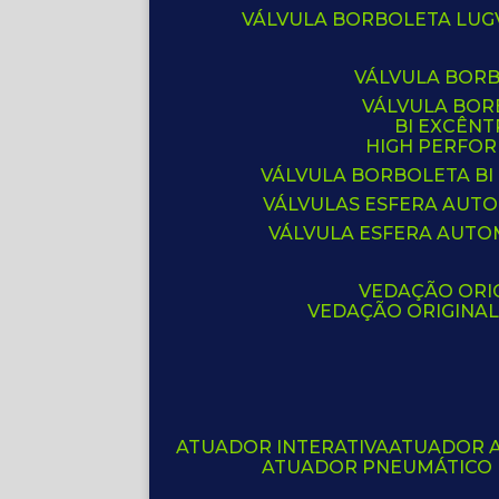
VÁLVULA BORBOLETA LUG
VÁLVULA BOR
VÁLVULA BO
BI EXCÊNT
HIGH PERFO
VÁLVULA BORBOLETA BI
VÁLVULAS ESFERA AUT
VÁLVULA ESFERA AUTO
VEDAÇÃO ORIG
VEDAÇÃO ORIGINA
ATUADOR INTERATIVA
ATUADOR 
ATUADOR PNEUMÁTICO