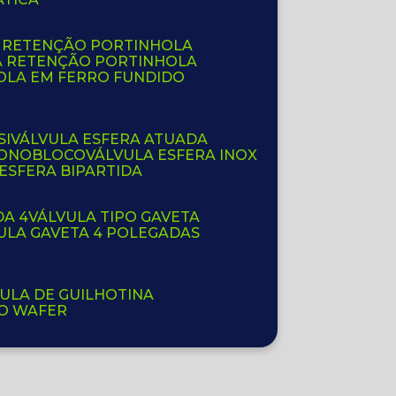
E RETENÇÃO PORTINHOLA
A RETENÇÃO PORTINHOLA
OLA EM FERRO FUNDIDO
SI
VÁLVULA ESFERA ATUADA
 MONOBLOCO
VÁLVULA ESFERA INOX
 ESFERA BIPARTIDA
DA 4
VÁLVULA TIPO GAVETA
VULA GAVETA 4 POLEGADAS
VULA DE GUILHOTINA
PO WAFER