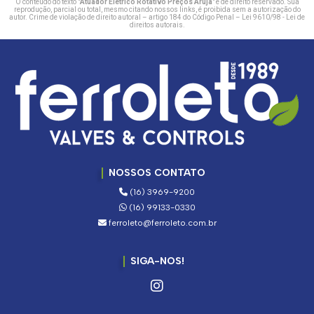
O conteúdo do texto "
Atuador Elétrico Rotativo Preços Arujá
" é de direito reservado. Sua
reprodução, parcial ou total, mesmo citando nossos links, é proibida sem a autorização do
autor. Crime de violação de direito autoral – artigo 184 do Código Penal –
Lei 9610/98 - Lei de
direitos autorais
.
NOSSOS CONTATO
(16) 3969-9200
(16) 99133-0330
ferroleto@ferroleto.com.br
SIGA-NOS!