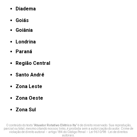
Diadema
Goiás
Goiânia
Londrina
Paraná
Região Central
Santo André
Zona Leste
Zona Oeste
Zona Sul
O conteúdo do texto "
Atuador Rotativo Elétrico Itu
" é de direito reservado. Sua reprodução,
parcial ou total, mesmo citando nossos links, é proibida sem a autorização do autor. Crime de
violação de direito autoral – artigo 184 do Código Penal –
Lei 9610/98 - Lei de direitos
autorais
.