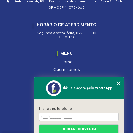
R. Antônio Viesti, 103 - Parque Industrial Tanquinho - Ribeirão Preto -
SP - CEP: 14075-660
HORÁRIO DE ATENDIMENTO
Segunda à sexta-feira, 07:30–11:00
e 13:00-17:00
MENU
Home
Quem somos
Segmentos
Serviços
Olá! Fale agora pelo WhatsApp
Produtos
Contato
Categorias
Insira seu telefone
Mapa do site
INICIAR CONVERSA