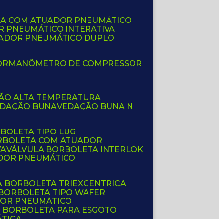
LA COM ATUADOR PNEUMÁTICO
R PNEUMÁTICO INTERATIVA
UADOR PNEUMÁTICO DUPLO
OR
MANÔMETRO DE COMPRESSOR
ÇÃO ALTA TEMPERATURA
EDAÇÃO BUNA
VEDAÇÃO BUNA N
RBOLETA TIPO LUG
ORBOLETA COM ATUADOR
VA
VÁLVULA BORBOLETA INTERLOK
ADOR PNEUMÁTICO
A BORBOLETA TRIEXCENTRICA
 BORBOLETA TIPO WAFER
DOR PNEUMÁTICO
A BORBOLETA PARA ESGOTO
ÁTICA