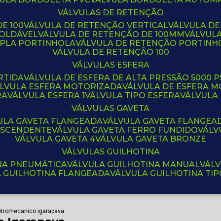
VÁLVULAS DE RETENÇÃO
E 100
VÁLVULA DE RETENÇÃO VERTICAL
VÁLVULA D
SOLDÁVEL
VÁLVULA DE RETENÇÃO DE 100MM
VÁLVUL
UPLA PORTINHOLA
VÁLVULA DE RETENÇÃO PORTINH
VÁLVULA DE RETENÇÃO 100
VÁLVULAS ESFERA
RTIDA
VÁLVULA DE ESFERA DE ALTA PRESSÃO 5000 P
ÁLVULA ESFERA MOTORIZADA
VÁLVULA DE ESFERA
RA
VÁLVULA ESFERA 1
VÁLVULA TIPO ESFERA
VÁLVULA
VÁLVULAS GAVETA
VULA GAVETA FLANGEADA
VÁLVULA GAVETA FLANGEA
 ASCENDENTE
VÁLVULA GAVETA FERRO FUNDIDO
VÁL
VÁLVULA GAVETA 4
VÁLVULA GAVETA BRONZE
VÁLVULAS GUILHOTINA
INA PNEUMÁTICA
VÁLVULA GUILHOTINA MANUAL
VÁL
A GUILHOTINA FLANGEADA
VÁLVULA GUILHOTINA TI
etromecanico igarapava