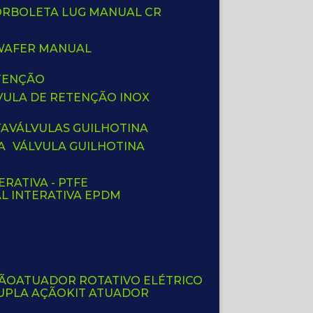
BORBOLETA LUG MANUAL CR
 WAFER MANUAL
ETENÇÃO
LVULA DE RETENÇÃO INOX
TA
VÁLVULAS GUILHOTINA
A
VÁLVULA GUILHOTINA
ERATIVA - PTFE
AL INTERATIVA EPDM
ÇÃO
ATUADOR ROTATIVO ELÉTRICO
UPLA AÇÃO
KIT ATUADOR