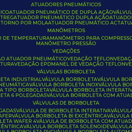
ATUADORES PNEUMÁTICOS
ICO
ATUADOR PNEUMÁTICO DE DUPLA AÇÃO
VÁLVU
CTREG
ATUADOR PNEUMÁTICO DUPLA AÇÃO
ATUADO
ETORNO POR MOLA
ATUADOR PNEUMÁTICO ACT
AT
MANÔMETROS
O DE TEMPERATURA
MANÔMETRO PARA COMPRESS
MANÔMETRO PRESSÃO
VEDAÇÕES
ÃO ATUADOR PNEUMÁTICO
VEDAÇÃO TEFLON
VEDA
ATURA
VEDAÇÃO EPDM
ANEL DE VEDAÇÃO TEFLON
V
VÁLVULAS BORBOLETA
ETA INDUSTRIAL
VÁLVULA BORBOLETA
VÁLVULA BO
PNEUMÁTICA
VÁLVULA BORBOLETA INOX
VÁLVULA B
LA TIPO BORBOLETA
VÁLVULA BORBOLETA INTERATI
LETA 6 POLEGADAS
VÁLVULA BORBOLETA COM ATU
VÁLVULAS DE BORBOLETA
EGADAS
VÁLVULA DE BORBOLETA INTERATIVA
VÁLVUL
AFER
VÁLVULA BORBOLETA BI EXCÊNTRICA
VÁLVULA
LETA WAFER 4
VÁLVULA DE BORBOLETA COM ATUA
CÊNTRICA
VÁLVULA BORBOLETA SOLENOIDE
VÁLVUL
VULA BORBOLETA PVC
VÁLVULA BORBOLETA AUTOM