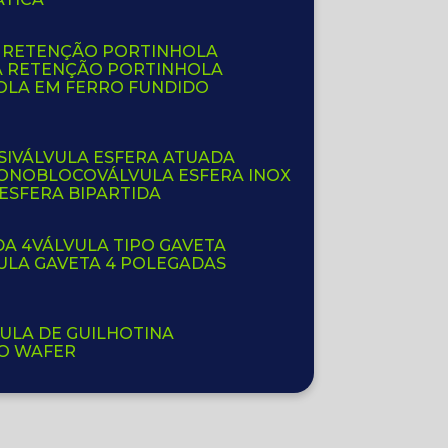
E RETENÇÃO PORTINHOLA
A RETENÇÃO PORTINHOLA
OLA EM FERRO FUNDIDO
SI
VÁLVULA ESFERA ATUADA
 MONOBLOCO
VÁLVULA ESFERA INOX
 ESFERA BIPARTIDA
DA 4
VÁLVULA TIPO GAVETA
VULA GAVETA 4 POLEGADAS
VULA DE GUILHOTINA
PO WAFER