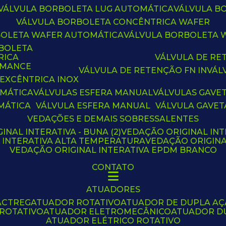
VÁLVULA BORBOLETA LUG AUTOMÁTICA
VÁLVULA 
VÁLVULA BORBOLETA CONCÊNTRICA WAFER
BOLETA WAFER AUTOMÁTICA
VÁLVULA BORBOLETA
RBOLETA
RICA
VÁLVULA DE R
RMANCE
VÁLVULA DE RETENÇÃO FN IN
VÁ
 EXCÊNTRICA INOX
OMÁTICA
VÁLVULAS ESFERA MANUAL
VÁLVULAS GAVE
MÁTICA
VÁLVULA ESFERA MANUAL
VÁLVULA GAVET
VEDAÇÕES E DEMAIS SOBRESSALENTES
INAL INTERATIVA - BUNA (2)
VEDAÇÃO ORIGINAL INT
L INTERATIVA ALTA TEMPERATURA
VEDAÇÃO ORIGIN
VEDAÇÃO ORIGINAL INTERATIVA EPDM BRANCO
CONTATO
ATUADORES
ACTREG
ATUADOR ROTATIVO
ATUADOR DE DUPLA A
 ROTATIVO
ATUADOR ELETROMECÂNICO
ATUADOR D
ATUADOR ELÉTRICO ROTATIVO