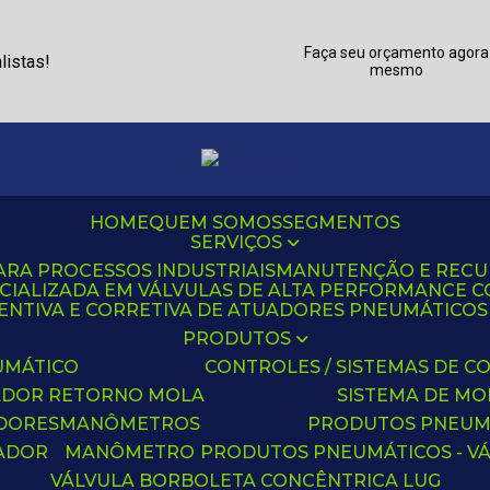
Faça seu orçamento agora
listas!
mesmo
HOME
QUEM SOMOS
SEGMENTOS
SERVIÇOS
ARA PROCESSOS INDUSTRIAIS
MANUTENÇÃO E REC
CIALIZADA EM VÁLVULAS DE ALTA PERFORMANCE C
NTIVA E CORRETIVA DE ATUADORES PNEUMÁTICOS C
PRODUTOS
UMÁTICO
CONTROLES / SISTEMAS DE
ADOR RETORNO MOLA
SISTEMA DE M
ADORES
MANÔMETROS
PRODUTOS PNEUM
UADOR
MANÔMETRO
PRODUTOS PNEUMÁTICOS - V
VÁLVULA BORBOLETA CONCÊNTRICA LUG