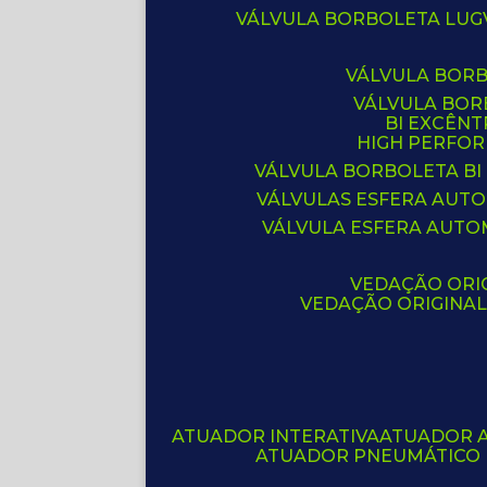
VÁLVULA BORBOLETA LUG
VÁLVULA BOR
VÁLVULA BO
BI EXCÊNT
HIGH PERFO
VÁLVULA BORBOLETA BI
VÁLVULAS ESFERA AUT
VÁLVULA ESFERA AUTO
VEDAÇÃO ORIG
VEDAÇÃO ORIGINA
ATUADOR INTERATIVA
ATUADOR 
ATUADOR PNEUMÁTICO