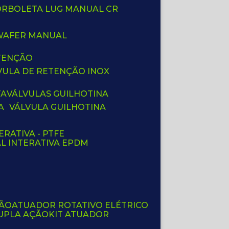
BORBOLETA LUG MANUAL CR
 WAFER MANUAL
ETENÇÃO
LVULA DE RETENÇÃO INOX
TA
VÁLVULAS GUILHOTINA
A
VÁLVULA GUILHOTINA
ERATIVA - PTFE
AL INTERATIVA EPDM
ÇÃO
ATUADOR ROTATIVO ELÉTRICO
UPLA AÇÃO
KIT ATUADOR