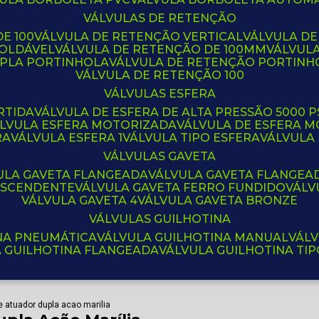
VÁLVULAS DE RETENÇÃO
E 100
VÁLVULA DE RETENÇÃO VERTICAL
VÁLVULA D
SOLDÁVEL
VÁLVULA DE RETENÇÃO DE 100MM
VÁLVUL
UPLA PORTINHOLA
VÁLVULA DE RETENÇÃO PORTINH
VÁLVULA DE RETENÇÃO 100
VÁLVULAS ESFERA
RTIDA
VÁLVULA DE ESFERA DE ALTA PRESSÃO 5000 P
ÁLVULA ESFERA MOTORIZADA
VÁLVULA DE ESFERA
RA
VÁLVULA ESFERA 1
VÁLVULA TIPO ESFERA
VÁLVULA
VÁLVULAS GAVETA
VULA GAVETA FLANGEADA
VÁLVULA GAVETA FLANGEA
 ASCENDENTE
VÁLVULA GAVETA FERRO FUNDIDO
VÁL
VÁLVULA GAVETA 4
VÁLVULA GAVETA BRONZE
VÁLVULAS GUILHOTINA
INA PNEUMÁTICA
VÁLVULA GUILHOTINA MANUAL
VÁL
A GUILHOTINA FLANGEADA
VÁLVULA GUILHOTINA TI
de atuador dupla acao marilia