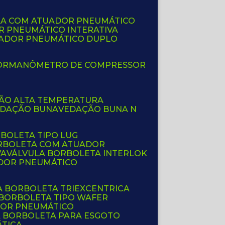
LA COM ATUADOR PNEUMÁTICO
R PNEUMÁTICO INTERATIVA
UADOR PNEUMÁTICO DUPLO
OR
MANÔMETRO DE COMPRESSOR
ÇÃO ALTA TEMPERATURA
EDAÇÃO BUNA
VEDAÇÃO BUNA N
RBOLETA TIPO LUG
ORBOLETA COM ATUADOR
VA
VÁLVULA BORBOLETA INTERLOK
ADOR PNEUMÁTICO
A BORBOLETA TRIEXCENTRICA
 BORBOLETA TIPO WAFER
DOR PNEUMÁTICO
A BORBOLETA PARA ESGOTO
ÁTICA