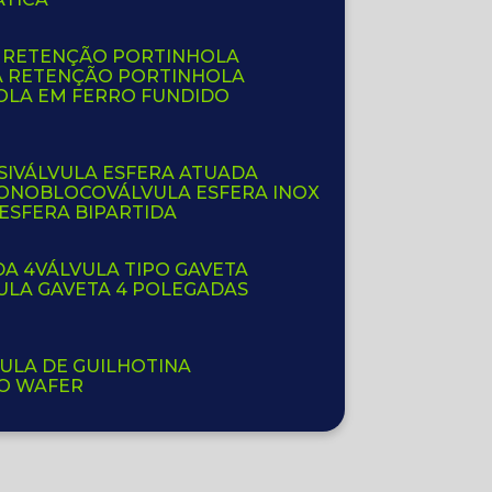
E RETENÇÃO PORTINHOLA
A RETENÇÃO PORTINHOLA
OLA EM FERRO FUNDIDO
SI
VÁLVULA ESFERA ATUADA
 MONOBLOCO
VÁLVULA ESFERA INOX
 ESFERA BIPARTIDA
DA 4
VÁLVULA TIPO GAVETA
VULA GAVETA 4 POLEGADAS
VULA DE GUILHOTINA
PO WAFER