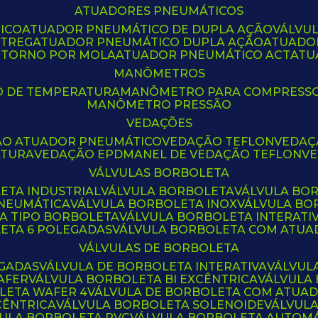
ATUADORES PNEUMÁTICOS
ICO
ATUADOR PNEUMÁTICO DE DUPLA AÇÃO
VÁLVU
CTREG
ATUADOR PNEUMÁTICO DUPLA AÇÃO
ATUADO
ETORNO POR MOLA
ATUADOR PNEUMÁTICO ACT
AT
MANÔMETROS
O DE TEMPERATURA
MANÔMETRO PARA COMPRESS
MANÔMETRO PRESSÃO
VEDAÇÕES
ÃO ATUADOR PNEUMÁTICO
VEDAÇÃO TEFLON
VEDA
ATURA
VEDAÇÃO EPDM
ANEL DE VEDAÇÃO TEFLON
V
VÁLVULAS BORBOLETA
ETA INDUSTRIAL
VÁLVULA BORBOLETA
VÁLVULA BO
PNEUMÁTICA
VÁLVULA BORBOLETA INOX
VÁLVULA B
LA TIPO BORBOLETA
VÁLVULA BORBOLETA INTERATI
LETA 6 POLEGADAS
VÁLVULA BORBOLETA COM ATU
VÁLVULAS DE BORBOLETA
EGADAS
VÁLVULA DE BORBOLETA INTERATIVA
VÁLVUL
AFER
VÁLVULA BORBOLETA BI EXCÊNTRICA
VÁLVULA
LETA WAFER 4
VÁLVULA DE BORBOLETA COM ATUA
CÊNTRICA
VÁLVULA BORBOLETA SOLENOIDE
VÁLVUL
VULA BORBOLETA PVC
VÁLVULA BORBOLETA AUTOM