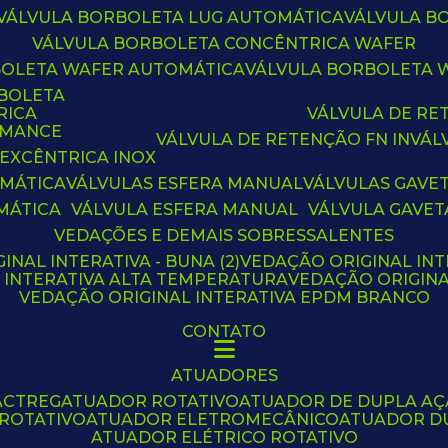
VÁLVULA BORBOLETA LUG AUTOMÁTICA
VÁLVULA 
VÁLVULA BORBOLETA CONCÊNTRICA WAFER
BOLETA WAFER AUTOMÁTICA
VÁLVULA BORBOLETA
RBOLETA
RICA
VÁLVULA DE R
RMANCE
VÁLVULA DE RETENÇÃO FN IN
VÁ
 EXCÊNTRICA INOX
OMÁTICA
VÁLVULAS ESFERA MANUAL
VÁLVULAS GAVE
MÁTICA
VÁLVULA ESFERA MANUAL
VÁLVULA GAVET
VEDAÇÕES E DEMAIS SOBRESSALENTES
INAL INTERATIVA - BUNA (2)
VEDAÇÃO ORIGINAL INT
L INTERATIVA ALTA TEMPERATURA
VEDAÇÃO ORIGIN
VEDAÇÃO ORIGINAL INTERATIVA EPDM BRANCO
CONTATO
ATUADORES
ACTREG
ATUADOR ROTATIVO
ATUADOR DE DUPLA A
 ROTATIVO
ATUADOR ELETROMECÂNICO
ATUADOR D
ATUADOR ELÉTRICO ROTATIVO