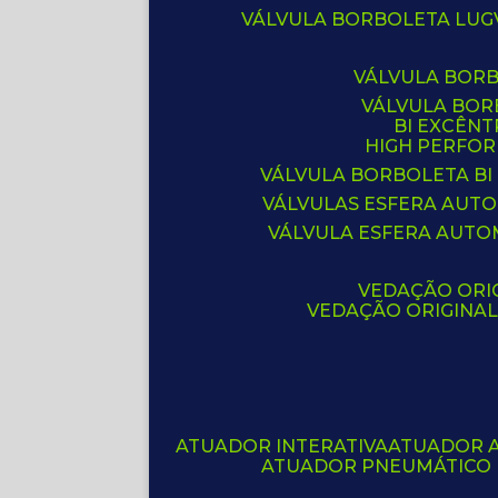
VÁLVULA BORBOLETA LUG
VÁLVULA BOR
VÁLVULA BO
BI EXCÊNT
HIGH PERFO
VÁLVULA BORBOLETA BI
VÁLVULAS ESFERA AUT
VÁLVULA ESFERA AUTO
VEDAÇÃO ORIG
VEDAÇÃO ORIGINA
ATUADOR INTERATIVA
ATUADOR 
ATUADOR PNEUMÁTICO