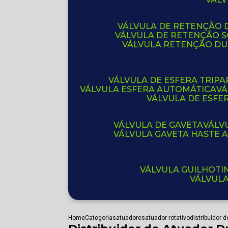
VÁLVULA DE RETENÇÃO D
VÁLVULA DE RETENÇÃO 
VÁLVULA RETENÇÃO D
VÁLVULA DE ESFERA TRIPA
VÁLVULA ESFERA AUTOMÁTICA
V
VÁLVULA DE ESFE
VÁLVULA DE GAVETA
VÁL
VÁLVULA GAVETA HASTE
VÁLVULA GUILHOT
VÁLVUL
Home
Categorias
atuadores
atuador rotativo
distribuidor 