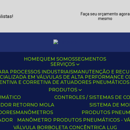
Faça seu orçamento agora
listas!
mesmo
HOME
QUEM SOMOS
SEGMENTOS
SERVIÇOS
ARA PROCESSOS INDUSTRIAIS
MANUTENÇÃO E REC
CIALIZADA EM VÁLVULAS DE ALTA PERFORMANCE C
NTIVA E CORRETIVA DE ATUADORES PNEUMÁTICOS C
PRODUTOS
UMÁTICO
CONTROLES / SISTEMAS DE
ADOR RETORNO MOLA
SISTEMA DE M
ADORES
MANÔMETROS
PRODUTOS PNEUM
UADOR
MANÔMETRO
PRODUTOS PNEUMÁTICOS - V
VÁLVULA BORBOLETA CONCÊNTRICA LUG