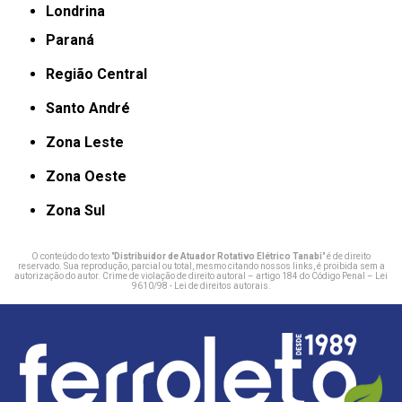
Londrina
Paraná
Região Central
Santo André
Zona Leste
Zona Oeste
Zona Sul
O conteúdo do texto "
Distribuidor de Atuador Rotativo Elétrico Tanabi
" é de direito
reservado. Sua reprodução, parcial ou total, mesmo citando nossos links, é proibida sem a
autorização do autor. Crime de violação de direito autoral – artigo 184 do Código Penal –
Lei
9610/98 - Lei de direitos autorais
.