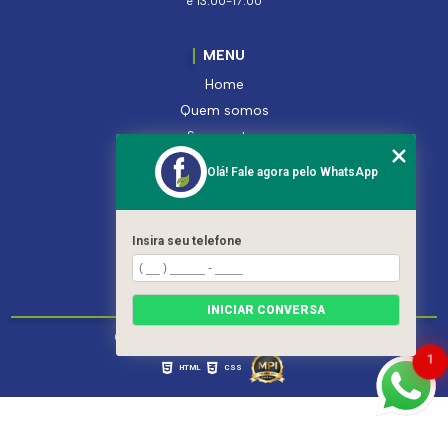
e 13:00-17:00
MENU
Home
Quem somos
Segmentos
Serviços
Olá! Fale agora pelo WhatsApp
Produtos
Contato
Categorias
Insira seu telefone
Mapa do site
INICIAR CONVERSA
Copyright © Ferroleto. (Lei 9610 de 19/02/1998)
1
HTML
CSS