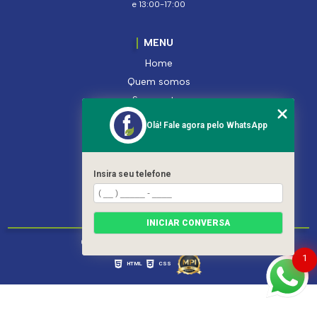
e 13:00-17:00
MENU
Home
Quem somos
Segmentos
Serviços
Olá! Fale agora pelo WhatsApp
Produtos
Contato
Categorias
Insira seu telefone
Mapa do site
INICIAR CONVERSA
Copyright © Ferroleto. (Lei 9610 de 19/02/1998)
1
HTML
CSS