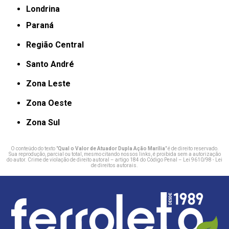
Londrina
Paraná
Região Central
Santo André
Zona Leste
Zona Oeste
Zona Sul
O conteúdo do texto "
Qual o Valor de Atuador Dupla Ação Marília
" é de direito reservado.
Sua reprodução, parcial ou total, mesmo citando nossos links, é proibida sem a autorização
do autor. Crime de violação de direito autoral – artigo 184 do Código Penal –
Lei 9610/98 - Lei
de direitos autorais
.