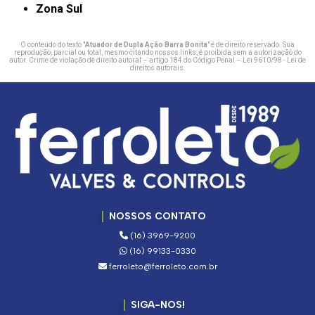
Zona Sul
O conteúdo do texto "
Atuador de Dupla Ação Barra Bonita
" é de direito reservado. Sua
reprodução, parcial ou total, mesmo citando nossos links, é proibida sem a autorização do
autor. Crime de violação de direito autoral – artigo 184 do Código Penal –
Lei 9610/98 - Lei de
direitos autorais
.
NOSSOS CONTATO
(16) 3969-9200
(16) 99133-0330
ferroleto@ferroleto.com.br
SIGA-NOS!