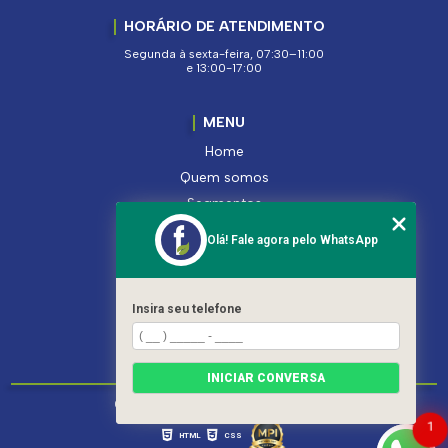
HORÁRIO DE ATENDIMENTO
Segunda à sexta-feira, 07:30–11:00
e 13:00-17:00
MENU
Home
Quem somos
Segmentos
Serviços
Olá! Fale agora pelo WhatsApp
Produtos
Contato
Categorias
Insira seu telefone
Mapa do site
INICIAR CONVERSA
Copyright © Ferroleto. (Lei 9610 de 19/02/1998)
1
HTML
CSS