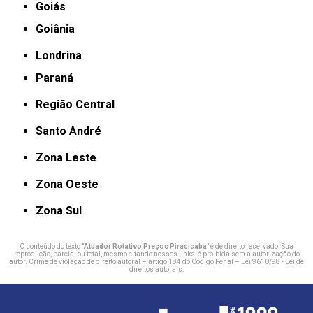
Goiás
Goiânia
Londrina
Paraná
Região Central
Santo André
Zona Leste
Zona Oeste
Zona Sul
O conteúdo do texto "
Atuador Rotativo Preços Piracicaba
" é de direito reservado. Sua
reprodução, parcial ou total, mesmo citando nossos links, é proibida sem a autorização do
autor. Crime de violação de direito autoral – artigo 184 do Código Penal –
Lei 9610/98 - Lei de
direitos autorais
.