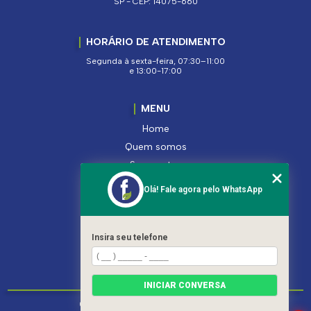
SP - CEP: 14075-660
HORÁRIO DE ATENDIMENTO
Segunda à sexta-feira, 07:30–11:00
e 13:00-17:00
MENU
Home
Quem somos
Segmentos
Serviços
Olá! Fale agora pelo WhatsApp
Produtos
Contato
Categorias
Insira seu telefone
Mapa do site
INICIAR CONVERSA
Copyright © Ferroleto. (Lei 9610 de 19/02/1998)