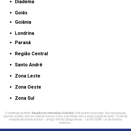
Diadema
Goiás
Goiânia
Londrina
Paraná
Região Central
Santo André
Zona Leste
Zona Oeste
Zona Sul
O conteúdo do texto "
Atuadores Interativa Orlândia
" é de direito reservado. Sua reprodução,
parcial ou total, mesmo citando nossos links, é proibida sem a autorização do autor. Crime de
violação de direito autoral – artigo 184 do Código Penal –
Lei 9610/98 - Lei de direitos
autorais
.