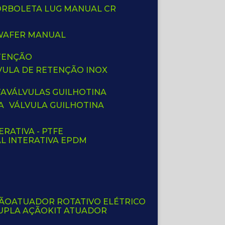
BORBOLETA LUG MANUAL CR
 WAFER MANUAL
ETENÇÃO
LVULA DE RETENÇÃO INOX
TA
VÁLVULAS GUILHOTINA
A
VÁLVULA GUILHOTINA
ERATIVA - PTFE
AL INTERATIVA EPDM
ÇÃO
ATUADOR ROTATIVO ELÉTRICO
UPLA AÇÃO
KIT ATUADOR