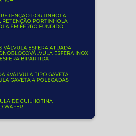
E RETENÇÃO PORTINHOLA
A RETENÇÃO PORTINHOLA
OLA EM FERRO FUNDIDO
SI
VÁLVULA ESFERA ATUADA
 MONOBLOCO
VÁLVULA ESFERA INOX
 ESFERA BIPARTIDA
DA 4
VÁLVULA TIPO GAVETA
VULA GAVETA 4 POLEGADAS
VULA DE GUILHOTINA
PO WAFER