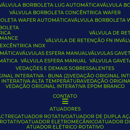
VÁLVULA BORBOLETA LUG AUTOMÁTICA
VÁLVULA 
VÁLVULA BORBOLETA CONCÊNTRICA WAFER
BOLETA WAFER AUTOMÁTICA
VÁLVULA BORBOLETA
RBOLETA
RICA
VÁLVULA DE R
RMANCE
VÁLVULA DE RETENÇÃO FN IN
VÁ
 EXCÊNTRICA INOX
OMÁTICA
VÁLVULAS ESFERA MANUAL
VÁLVULAS GAVE
MÁTICA
VÁLVULA ESFERA MANUAL
VÁLVULA GAVET
VEDAÇÕES E DEMAIS SOBRESSALENTES
INAL INTERATIVA - BUNA (2)
VEDAÇÃO ORIGINAL INT
L INTERATIVA ALTA TEMPERATURA
VEDAÇÃO ORIGIN
VEDAÇÃO ORIGINAL INTERATIVA EPDM BRANCO
CONTATO
ATUADORES
ACTREG
ATUADOR ROTATIVO
ATUADOR DE DUPLA A
 ROTATIVO
ATUADOR ELETROMECÂNICO
ATUADOR D
ATUADOR ELÉTRICO ROTATIVO