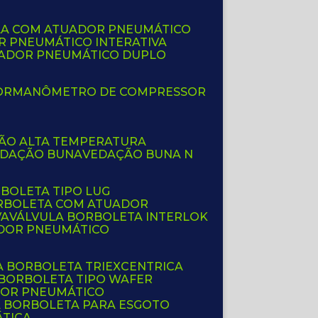
LA COM ATUADOR PNEUMÁTICO
R PNEUMÁTICO INTERATIVA
UADOR PNEUMÁTICO DUPLO
OR
MANÔMETRO DE COMPRESSOR
ÇÃO ALTA TEMPERATURA
EDAÇÃO BUNA
VEDAÇÃO BUNA N
RBOLETA TIPO LUG
ORBOLETA COM ATUADOR
VA
VÁLVULA BORBOLETA INTERLOK
ADOR PNEUMÁTICO
A BORBOLETA TRIEXCENTRICA
 BORBOLETA TIPO WAFER
DOR PNEUMÁTICO
A BORBOLETA PARA ESGOTO
ÁTICA