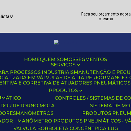
Faça seu orçamento agora
listas!
mesmo
HOME
QUEM SOMOS
SEGMENTOS
SERVIÇOS
ARA PROCESSOS INDUSTRIAIS
MANUTENÇÃO E REC
CIALIZADA EM VÁLVULAS DE ALTA PERFORMANCE C
NTIVA E CORRETIVA DE ATUADORES PNEUMÁTICOS C
PRODUTOS
UMÁTICO
CONTROLES / SISTEMAS DE
ADOR RETORNO MOLA
SISTEMA DE M
ADORES
MANÔMETROS
PRODUTOS PNEUM
UADOR
MANÔMETRO
PRODUTOS PNEUMÁTICOS - V
VÁLVULA BORBOLETA CONCÊNTRICA LUG