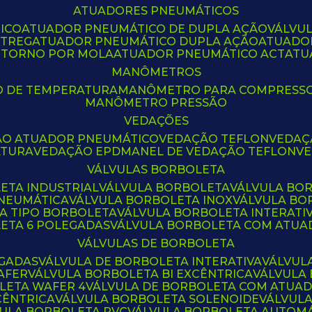
ATUADORES PNEUMÁTICOS
ICO
ATUADOR PNEUMÁTICO DE DUPLA AÇÃO
VÁLVU
CTREG
ATUADOR PNEUMÁTICO DUPLA AÇÃO
ATUADO
ETORNO POR MOLA
ATUADOR PNEUMÁTICO ACT
AT
MANÔMETROS
O DE TEMPERATURA
MANÔMETRO PARA COMPRESS
MANÔMETRO PRESSÃO
VEDAÇÕES
ÃO ATUADOR PNEUMÁTICO
VEDAÇÃO TEFLON
VEDA
ATURA
VEDAÇÃO EPDM
ANEL DE VEDAÇÃO TEFLON
V
VÁLVULAS BORBOLETA
ETA INDUSTRIAL
VÁLVULA BORBOLETA
VÁLVULA BO
PNEUMÁTICA
VÁLVULA BORBOLETA INOX
VÁLVULA B
LA TIPO BORBOLETA
VÁLVULA BORBOLETA INTERATI
LETA 6 POLEGADAS
VÁLVULA BORBOLETA COM ATU
VÁLVULAS DE BORBOLETA
EGADAS
VÁLVULA DE BORBOLETA INTERATIVA
VÁLVUL
AFER
VÁLVULA BORBOLETA BI EXCÊNTRICA
VÁLVULA
LETA WAFER 4
VÁLVULA DE BORBOLETA COM ATUA
CÊNTRICA
VÁLVULA BORBOLETA SOLENOIDE
VÁLVUL
VULA BORBOLETA PVC
VÁLVULA BORBOLETA AUTOM