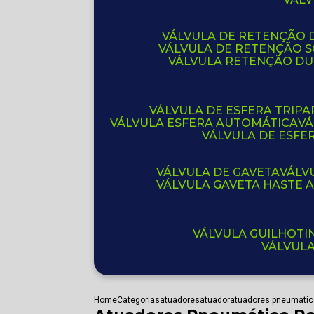
VÁLVULA DE RETENÇÃO D
VÁLVULA DE RETENÇÃO 
VÁLVULA RETENÇÃO D
VÁLVULA DE ESFERA TRIPA
VÁLVULA ESFERA AUTOMÁTICA
V
VÁLVULA DE ESFE
VÁLVULA DE GAVETA
VÁL
VÁLVULA GAVETA HASTE
VÁLVULA GUILHOT
VÁLVUL
Home
Categorias
atuadores
atuador
atuadores pneumatico