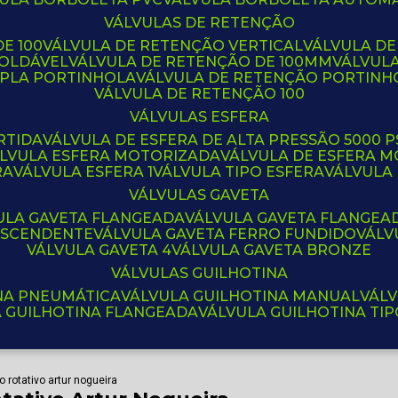
VÁLVULAS DE RETENÇÃO
E 100
VÁLVULA DE RETENÇÃO VERTICAL
VÁLVULA D
SOLDÁVEL
VÁLVULA DE RETENÇÃO DE 100MM
VÁLVUL
UPLA PORTINHOLA
VÁLVULA DE RETENÇÃO PORTINH
VÁLVULA DE RETENÇÃO 100
VÁLVULAS ESFERA
RTIDA
VÁLVULA DE ESFERA DE ALTA PRESSÃO 5000 P
ÁLVULA ESFERA MOTORIZADA
VÁLVULA DE ESFERA
RA
VÁLVULA ESFERA 1
VÁLVULA TIPO ESFERA
VÁLVULA
VÁLVULAS GAVETA
VULA GAVETA FLANGEADA
VÁLVULA GAVETA FLANGEA
 ASCENDENTE
VÁLVULA GAVETA FERRO FUNDIDO
VÁL
VÁLVULA GAVETA 4
VÁLVULA GAVETA BRONZE
VÁLVULAS GUILHOTINA
INA PNEUMÁTICA
VÁLVULA GUILHOTINA MANUAL
VÁL
A GUILHOTINA FLANGEADA
VÁLVULA GUILHOTINA TI
 rotativo artur nogueira