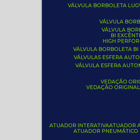
VÁLVULA BORBOLETA LUG
VÁLVULA BOR
VÁLVULA BO
BI EXCÊNT
HIGH PERFO
VÁLVULA BORBOLETA BI
VÁLVULAS ESFERA AUT
VÁLVULA ESFERA AUTO
VEDAÇÃO ORIG
VEDAÇÃO ORIGINA
ATUADOR INTERATIVA
ATUADOR 
ATUADOR PNEUMÁTICO