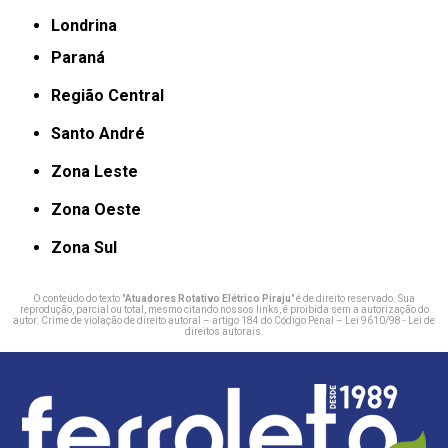
Londrina
Paraná
Região Central
Santo André
Zona Leste
Zona Oeste
Zona Sul
O conteúdo do texto "
Atuadores Rotativo Elétrico Piraju
" é de direito reservado. Sua
reprodução, parcial ou total, mesmo citando nossos links, é proibida sem a autorização do
autor. Crime de violação de direito autoral – artigo 184 do Código Penal –
Lei 9610/98 - Lei de
direitos autorais
.