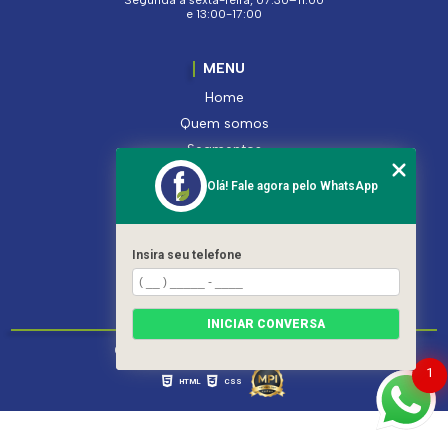
Segunda à sexta-feira, 07:30–11:00
e 13:00-17:00
MENU
Home
Quem somos
Segmentos
Serviços
Olá! Fale agora pelo WhatsApp
Produtos
Contato
Categorias
Insira seu telefone
Mapa do site
INICIAR CONVERSA
Copyright © Ferroleto. (Lei 9610 de 19/02/1998)
1
HTML
CSS