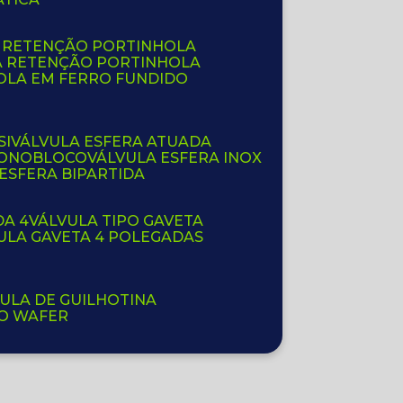
E RETENÇÃO PORTINHOLA
A RETENÇÃO PORTINHOLA
OLA EM FERRO FUNDIDO
SI
VÁLVULA ESFERA ATUADA
 MONOBLOCO
VÁLVULA ESFERA INOX
 ESFERA BIPARTIDA
DA 4
VÁLVULA TIPO GAVETA
VULA GAVETA 4 POLEGADAS
VULA DE GUILHOTINA
PO WAFER