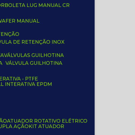
BORBOLETA LUG MANUAL CR
 WAFER MANUAL
ETENÇÃO
LVULA DE RETENÇÃO INOX
TA
VÁLVULAS GUILHOTINA
A
VÁLVULA GUILHOTINA
ERATIVA - PTFE
AL INTERATIVA EPDM
ÇÃO
ATUADOR ROTATIVO ELÉTRICO
UPLA AÇÃO
KIT ATUADOR