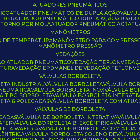
ATUADORES PNEUMÁTICOS
ICO
ATUADOR PNEUMÁTICO DE DUPLA AÇÃO
VÁLVU
CTREG
ATUADOR PNEUMÁTICO DUPLA AÇÃO
ATUADO
ETORNO POR MOLA
ATUADOR PNEUMÁTICO ACT
AT
MANÔMETROS
O DE TEMPERATURA
MANÔMETRO PARA COMPRESS
MANÔMETRO PRESSÃO
VEDAÇÕES
ÃO ATUADOR PNEUMÁTICO
VEDAÇÃO TEFLON
VEDA
ATURA
VEDAÇÃO EPDM
ANEL DE VEDAÇÃO TEFLON
V
VÁLVULAS BORBOLETA
ETA INDUSTRIAL
VÁLVULA BORBOLETA
VÁLVULA BO
PNEUMÁTICA
VÁLVULA BORBOLETA INOX
VÁLVULA B
LA TIPO BORBOLETA
VÁLVULA BORBOLETA INTERATI
LETA 6 POLEGADAS
VÁLVULA BORBOLETA COM ATU
VÁLVULAS DE BORBOLETA
EGADAS
VÁLVULA DE BORBOLETA INTERATIVA
VÁLVUL
AFER
VÁLVULA BORBOLETA BI EXCÊNTRICA
VÁLVULA
LETA WAFER 4
VÁLVULA DE BORBOLETA COM ATUA
CÊNTRICA
VÁLVULA BORBOLETA SOLENOIDE
VÁLVUL
VULA BORBOLETA PVC
VÁLVULA BORBOLETA AUTOM