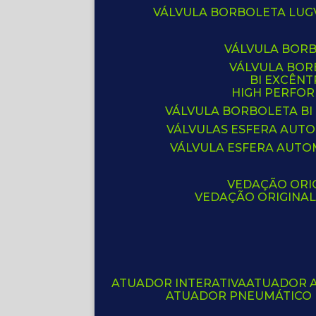
VÁLVULA BORBOLETA LUG
VÁLVULA BOR
VÁLVULA BO
BI EXCÊNT
HIGH PERFO
VÁLVULA BORBOLETA BI
VÁLVULAS ESFERA AUT
VÁLVULA ESFERA AUTO
VEDAÇÃO ORIG
VEDAÇÃO ORIGINA
ATUADOR INTERATIVA
ATUADOR 
ATUADOR PNEUMÁTICO