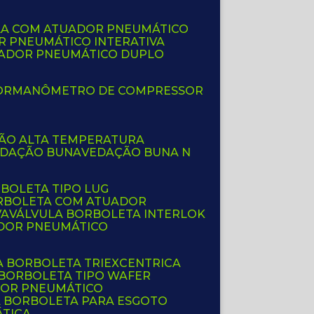
LA COM ATUADOR PNEUMÁTICO
R PNEUMÁTICO INTERATIVA
UADOR PNEUMÁTICO DUPLO
OR
MANÔMETRO DE COMPRESSOR
ÇÃO ALTA TEMPERATURA
EDAÇÃO BUNA
VEDAÇÃO BUNA N
RBOLETA TIPO LUG
ORBOLETA COM ATUADOR
VA
VÁLVULA BORBOLETA INTERLOK
ADOR PNEUMÁTICO
A BORBOLETA TRIEXCENTRICA
 BORBOLETA TIPO WAFER
DOR PNEUMÁTICO
A BORBOLETA PARA ESGOTO
ÁTICA