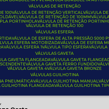
VÁLVULAS DE RETENÇÃO
E 100
VÁLVULA DE RETENÇÃO VERTICAL
VÁLVULA D
SOLDÁVEL
VÁLVULA DE RETENÇÃO DE 100MM
VÁLVUL
UPLA PORTINHOLA
VÁLVULA DE RETENÇÃO PORTINH
VÁLVULA DE RETENÇÃO 100
VÁLVULAS ESFERA
RTIDA
VÁLVULA DE ESFERA DE ALTA PRESSÃO 5000 P
ÁLVULA ESFERA MOTORIZADA
VÁLVULA DE ESFERA
RA
VÁLVULA ESFERA 1
VÁLVULA TIPO ESFERA
VÁLVULA
VÁLVULAS GAVETA
VULA GAVETA FLANGEADA
VÁLVULA GAVETA FLANGEA
 ASCENDENTE
VÁLVULA GAVETA FERRO FUNDIDO
VÁL
VÁLVULA GAVETA 4
VÁLVULA GAVETA BRONZE
VÁLVULAS GUILHOTINA
INA PNEUMÁTICA
VÁLVULA GUILHOTINA MANUAL
VÁL
A GUILHOTINA FLANGEADA
VÁLVULA GUILHOTINA TI
r