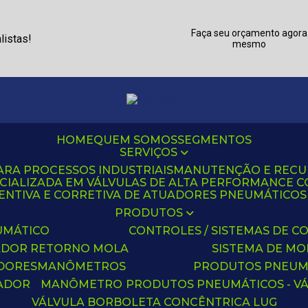
Faça seu orçamento agora
listas!
mesmo
HOME
QUEM SOMOS
SEGMENTOS
SERVIÇOS
ARA PROCESSOS INDUSTRIAIS
MANUTENÇÃO E REC
CIALIZADA EM VÁLVULAS DE ALTA PERFORMANCE C
NTIVA E CORRETIVA DE ATUADORES PNEUMÁTICOS C
PRODUTOS
UMÁTICO
CONTROLES / SISTEMAS DE
ADOR RETORNO MOLA
SISTEMA DE M
ADORES
MANÔMETROS
PRODUTOS PNEUM
UADOR
MANÔMETRO
PRODUTOS PNEUMÁTICOS - V
VÁLVULA BORBOLETA CONCÊNTRICA LUG