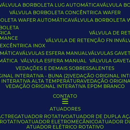
VÁLVULA BORBOLETA LUG AUTOMÁTICA
VÁLVULA 
VÁLVULA BORBOLETA CONCÊNTRICA WAFER
BOLETA WAFER AUTOMÁTICA
VÁLVULA BORBOLETA
RBOLETA
RICA
VÁLVULA DE R
RMANCE
VÁLVULA DE RETENÇÃO FN IN
VÁ
 EXCÊNTRICA INOX
OMÁTICA
VÁLVULAS ESFERA MANUAL
VÁLVULAS GAVE
MÁTICA
VÁLVULA ESFERA MANUAL
VÁLVULA GAVET
VEDAÇÕES E DEMAIS SOBRESSALENTES
INAL INTERATIVA - BUNA (2)
VEDAÇÃO ORIGINAL INT
L INTERATIVA ALTA TEMPERATURA
VEDAÇÃO ORIGIN
VEDAÇÃO ORIGINAL INTERATIVA EPDM BRANCO
CONTATO
ATUADORES
ACTREG
ATUADOR ROTATIVO
ATUADOR DE DUPLA A
 ROTATIVO
ATUADOR ELETROMECÂNICO
ATUADOR D
ATUADOR ELÉTRICO ROTATIVO