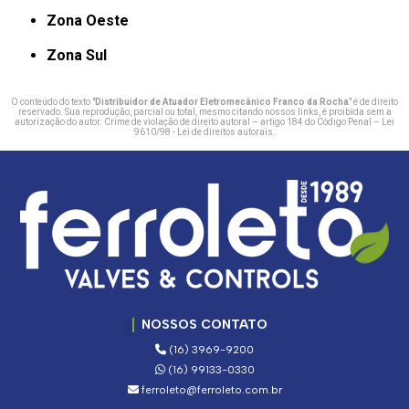
Zona Oeste
Zona Sul
O conteúdo do texto "
Distribuidor de Atuador Eletromecânico Franco da Rocha
" é de direito
reservado. Sua reprodução, parcial ou total, mesmo citando nossos links, é proibida sem a
autorização do autor. Crime de violação de direito autoral – artigo 184 do Código Penal –
Lei
9610/98 - Lei de direitos autorais
.
NOSSOS CONTATO
(16) 3969-9200
(16) 99133-0330
ferroleto@ferroleto.com.br