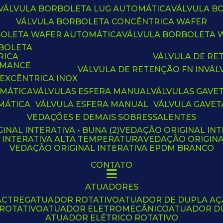
VÁLVULA BORBOLETA LUG AUTOMÁTICA
VÁLVULA 
VÁLVULA BORBOLETA CONCÊNTRICA WAFER
BOLETA WAFER AUTOMÁTICA
VÁLVULA BORBOLETA
RBOLETA
RICA
VÁLVULA DE R
RMANCE
VÁLVULA DE RETENÇÃO FN IN
VÁ
 EXCÊNTRICA INOX
OMÁTICA
VÁLVULAS ESFERA MANUAL
VÁLVULAS GAVE
MÁTICA
VÁLVULA ESFERA MANUAL
VÁLVULA GAVET
VEDAÇÕES E DEMAIS SOBRESSALENTES
INAL INTERATIVA - BUNA (2)
VEDAÇÃO ORIGINAL INT
L INTERATIVA ALTA TEMPERATURA
VEDAÇÃO ORIGIN
VEDAÇÃO ORIGINAL INTERATIVA EPDM BRANCO
CONTATO
ATUADORES
ACTREG
ATUADOR ROTATIVO
ATUADOR DE DUPLA A
 ROTATIVO
ATUADOR ELETROMECÂNICO
ATUADOR D
ATUADOR ELÉTRICO ROTATIVO