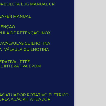
BORBOLETA LUG MANUAL CR
 WAFER MANUAL
ETENÇÃO
LVULA DE RETENÇÃO INOX
TA
VÁLVULAS GUILHOTINA
A
VÁLVULA GUILHOTINA
ERATIVA - PTFE
AL INTERATIVA EPDM
ÇÃO
ATUADOR ROTATIVO ELÉTRICO
UPLA AÇÃO
KIT ATUADOR