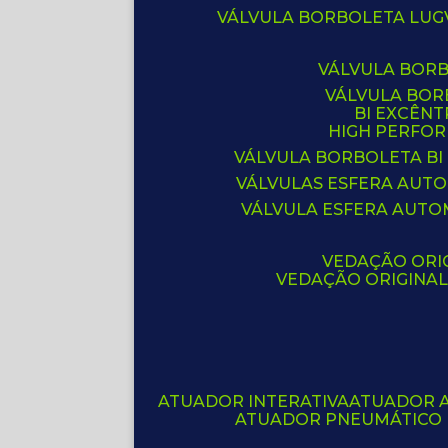
VÁLVULA BORBOLETA LUG
VÁLVULA BOR
VÁLVULA BO
BI EXCÊNT
HIGH PERFO
VÁLVULA BORBOLETA BI
VÁLVULAS ESFERA AUT
VÁLVULA ESFERA AUTO
VEDAÇÃO ORIG
VEDAÇÃO ORIGINA
ATUADOR INTERATIVA
ATUADOR 
ATUADOR PNEUMÁTICO