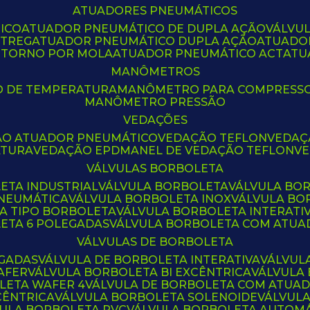
ATUADORES PNEUMÁTICOS
ICO
ATUADOR PNEUMÁTICO DE DUPLA AÇÃO
VÁLVU
CTREG
ATUADOR PNEUMÁTICO DUPLA AÇÃO
ATUADO
ETORNO POR MOLA
ATUADOR PNEUMÁTICO ACT
AT
MANÔMETROS
O DE TEMPERATURA
MANÔMETRO PARA COMPRESS
MANÔMETRO PRESSÃO
VEDAÇÕES
ÃO ATUADOR PNEUMÁTICO
VEDAÇÃO TEFLON
VEDA
ATURA
VEDAÇÃO EPDM
ANEL DE VEDAÇÃO TEFLON
V
VÁLVULAS BORBOLETA
ETA INDUSTRIAL
VÁLVULA BORBOLETA
VÁLVULA BO
PNEUMÁTICA
VÁLVULA BORBOLETA INOX
VÁLVULA B
LA TIPO BORBOLETA
VÁLVULA BORBOLETA INTERATI
LETA 6 POLEGADAS
VÁLVULA BORBOLETA COM ATU
VÁLVULAS DE BORBOLETA
EGADAS
VÁLVULA DE BORBOLETA INTERATIVA
VÁLVUL
AFER
VÁLVULA BORBOLETA BI EXCÊNTRICA
VÁLVULA
LETA WAFER 4
VÁLVULA DE BORBOLETA COM ATUA
CÊNTRICA
VÁLVULA BORBOLETA SOLENOIDE
VÁLVUL
VULA BORBOLETA PVC
VÁLVULA BORBOLETA AUTOM