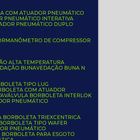
LA COM ATUADOR PNEUMÁTICO
R PNEUMÁTICO INTERATIVA
UADOR PNEUMÁTICO DUPLO
OR
MANÔMETRO DE COMPRESSOR
ÇÃO ALTA TEMPERATURA
EDAÇÃO BUNA
VEDAÇÃO BUNA N
RBOLETA TIPO LUG
ORBOLETA COM ATUADOR
VA
VÁLVULA BORBOLETA INTERLOK
ADOR PNEUMÁTICO
A BORBOLETA TRIEXCENTRICA
 BORBOLETA TIPO WAFER
DOR PNEUMÁTICO
A BORBOLETA PARA ESGOTO
ÁTICA