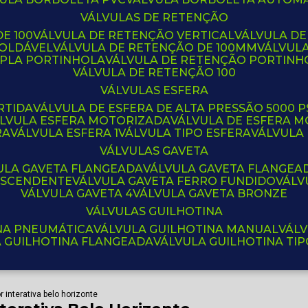
VÁLVULAS DE RETENÇÃO
E 100
VÁLVULA DE RETENÇÃO VERTICAL
VÁLVULA D
SOLDÁVEL
VÁLVULA DE RETENÇÃO DE 100MM
VÁLVUL
UPLA PORTINHOLA
VÁLVULA DE RETENÇÃO PORTINH
VÁLVULA DE RETENÇÃO 100
VÁLVULAS ESFERA
RTIDA
VÁLVULA DE ESFERA DE ALTA PRESSÃO 5000 P
ÁLVULA ESFERA MOTORIZADA
VÁLVULA DE ESFERA
RA
VÁLVULA ESFERA 1
VÁLVULA TIPO ESFERA
VÁLVULA
VÁLVULAS GAVETA
VULA GAVETA FLANGEADA
VÁLVULA GAVETA FLANGEA
 ASCENDENTE
VÁLVULA GAVETA FERRO FUNDIDO
VÁL
VÁLVULA GAVETA 4
VÁLVULA GAVETA BRONZE
VÁLVULAS GUILHOTINA
INA PNEUMÁTICA
VÁLVULA GUILHOTINA MANUAL
VÁL
A GUILHOTINA FLANGEADA
VÁLVULA GUILHOTINA TI
r interativa belo horizonte