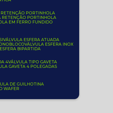
E RETENÇÃO PORTINHOLA
A RETENÇÃO PORTINHOLA
OLA EM FERRO FUNDIDO
SI
VÁLVULA ESFERA ATUADA
 MONOBLOCO
VÁLVULA ESFERA INOX
 ESFERA BIPARTIDA
DA 4
VÁLVULA TIPO GAVETA
VULA GAVETA 4 POLEGADAS
VULA DE GUILHOTINA
PO WAFER