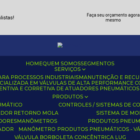
Faça seu orçamento agora
listas!
mesmo
HOME
QUEM SOMOS
SEGMENTOS
SERVIÇOS
ARA PROCESSOS INDUSTRIAIS
MANUTENÇÃO E REC
CIALIZADA EM VÁLVULAS DE ALTA PERFORMANCE C
NTIVA E CORRETIVA DE ATUADORES PNEUMÁTICOS C
PRODUTOS
UMÁTICO
CONTROLES / SISTEMAS DE
ADOR RETORNO MOLA
SISTEMA DE M
ADORES
MANÔMETROS
PRODUTOS PNEUM
UADOR
MANÔMETRO
PRODUTOS PNEUMÁTICOS - V
VÁLVULA BORBOLETA CONCÊNTRICA LUG