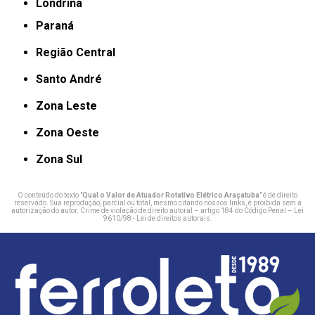
Londrina
Paraná
Região Central
Santo André
Zona Leste
Zona Oeste
Zona Sul
O conteúdo do texto "
Qual o Valor de Atuador Rotativo Elétrico Araçatuba
" é de direito
reservado. Sua reprodução, parcial ou total, mesmo citando nossos links, é proibida sem a
autorização do autor. Crime de violação de direito autoral – artigo 184 do Código Penal –
Lei
9610/98 - Lei de direitos autorais
.