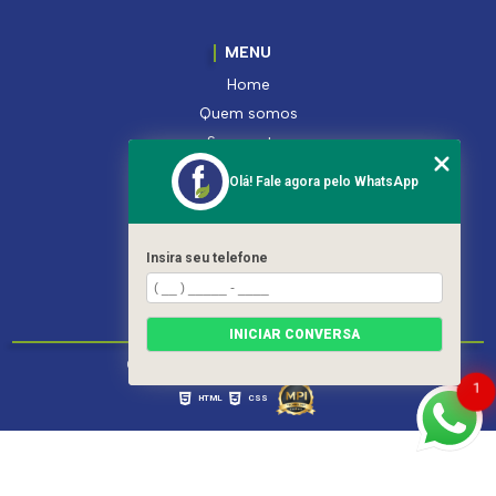
MENU
Home
Quem somos
Segmentos
Serviços
Olá! Fale agora pelo WhatsApp
Produtos
Contato
Categorias
Insira seu telefone
Mapa do site
INICIAR CONVERSA
Copyright © Ferroleto. (Lei 9610 de 19/02/1998)
1
HTML
CSS