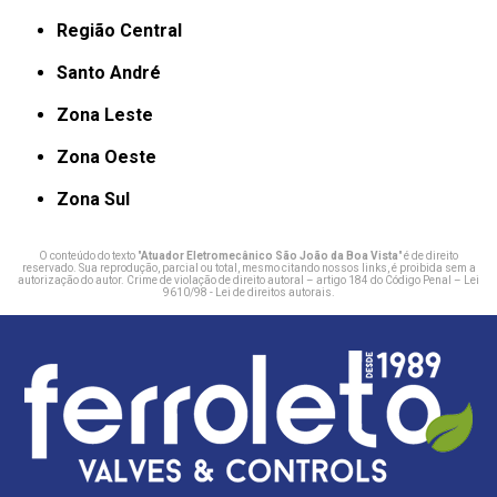
Região Central
Santo André
Zona Leste
Zona Oeste
Zona Sul
O conteúdo do texto "
Atuador Eletromecânico São João da Boa Vista
" é de direito
reservado. Sua reprodução, parcial ou total, mesmo citando nossos links, é proibida sem a
autorização do autor. Crime de violação de direito autoral – artigo 184 do Código Penal –
Lei
9610/98 - Lei de direitos autorais
.