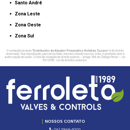
Santo André
Zona Leste
Zona Oeste
Zona Sul
O conteúdo do texto "
Distribuidor de Atuador Pneumático Rotativo Suzano
" é de direito
reservado. Sua reprodução, parcial ou total, mesmo citando nossos links, é proibida sem a
autorização do autor. Crime de violação de direito autoral – artigo 184 do Código Penal –
Lei
9610/98 - Lei de direitos autorais
.
NOSSOS CONTATO
(16) 3969-9200