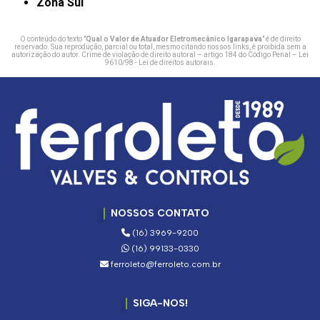
Zona Sul
O conteúdo do texto "
Qual o Valor de Atuador Eletromecânico Igarapava
" é de direito
reservado. Sua reprodução, parcial ou total, mesmo citando nossos links, é proibida sem a
autorização do autor. Crime de violação de direito autoral – artigo 184 do Código Penal –
Lei
9610/98 - Lei de direitos autorais
.
NOSSOS CONTATO
(16) 3969-9200
(16) 99133-0330
ferroleto@ferroleto.com.br
SIGA-NOS!