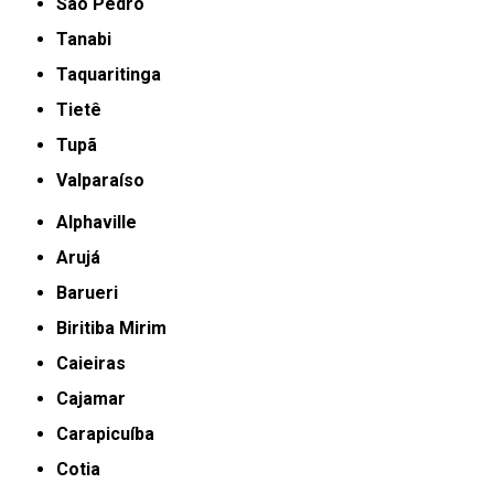
São Pedro
Tanabi
Taquaritinga
Tietê
Tupã
Valparaíso
Alphaville
Arujá
Barueri
Biritiba Mirim
Caieiras
Cajamar
Carapicuíba
Cotia