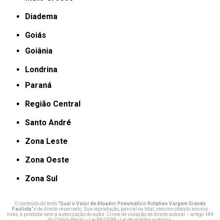
Diadema
Goiás
Goiânia
Londrina
Paraná
Região Central
Santo André
Zona Leste
Zona Oeste
Zona Sul
O conteúdo do texto "
Qual o Valor de Atuador Pneumático Rotativo Vargem Grande
Paulista
" é de direito reservado. Sua reprodução, parcial ou total, mesmo citando nossos
links, é proibida sem a autorização do autor. Crime de violação de direito autoral – artigo 184
do Código Penal –
Lei 9610/98 - Lei de direitos autorais
.