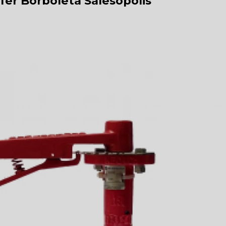
er Borboleta Salesópolis