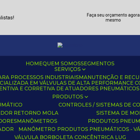
Faça seu orçamento agora
listas!
mesmo
HOME
QUEM SOMOS
SEGMENTOS
SERVIÇOS
ARA PROCESSOS INDUSTRIAIS
MANUTENÇÃO E REC
CIALIZADA EM VÁLVULAS DE ALTA PERFORMANCE C
NTIVA E CORRETIVA DE ATUADORES PNEUMÁTICOS C
PRODUTOS
UMÁTICO
CONTROLES / SISTEMAS DE
ADOR RETORNO MOLA
SISTEMA DE M
ADORES
MANÔMETROS
PRODUTOS PNEUM
UADOR
MANÔMETRO
PRODUTOS PNEUMÁTICOS - V
VÁLVULA BORBOLETA CONCÊNTRICA LUG