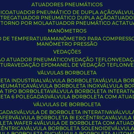
ATUADORES PNEUMÁTICOS
ICO
ATUADOR PNEUMÁTICO DE DUPLA AÇÃO
VÁLVU
CTREG
ATUADOR PNEUMÁTICO DUPLA AÇÃO
ATUADO
ETORNO POR MOLA
ATUADOR PNEUMÁTICO ACT
AT
MANÔMETROS
O DE TEMPERATURA
MANÔMETRO PARA COMPRESS
MANÔMETRO PRESSÃO
VEDAÇÕES
ÃO ATUADOR PNEUMÁTICO
VEDAÇÃO TEFLON
VEDA
ATURA
VEDAÇÃO EPDM
ANEL DE VEDAÇÃO TEFLON
V
VÁLVULAS BORBOLETA
ETA INDUSTRIAL
VÁLVULA BORBOLETA
VÁLVULA BO
PNEUMÁTICA
VÁLVULA BORBOLETA INOX
VÁLVULA B
LA TIPO BORBOLETA
VÁLVULA BORBOLETA INTERATI
LETA 6 POLEGADAS
VÁLVULA BORBOLETA COM ATU
VÁLVULAS DE BORBOLETA
EGADAS
VÁLVULA DE BORBOLETA INTERATIVA
VÁLVUL
AFER
VÁLVULA BORBOLETA BI EXCÊNTRICA
VÁLVULA
LETA WAFER 4
VÁLVULA DE BORBOLETA COM ATUA
CÊNTRICA
VÁLVULA BORBOLETA SOLENOIDE
VÁLVUL
VULA BORBOLETA PVC
VÁLVULA BORBOLETA AUTOM