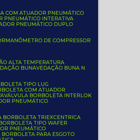
LA COM ATUADOR PNEUMÁTICO
R PNEUMÁTICO INTERATIVA
UADOR PNEUMÁTICO DUPLO
OR
MANÔMETRO DE COMPRESSOR
ÇÃO ALTA TEMPERATURA
EDAÇÃO BUNA
VEDAÇÃO BUNA N
RBOLETA TIPO LUG
ORBOLETA COM ATUADOR
VA
VÁLVULA BORBOLETA INTERLOK
ADOR PNEUMÁTICO
A BORBOLETA TRIEXCENTRICA
 BORBOLETA TIPO WAFER
DOR PNEUMÁTICO
A BORBOLETA PARA ESGOTO
ÁTICA