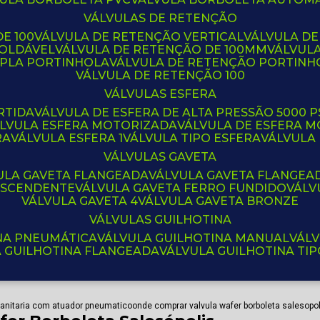
VÁLVULAS DE RETENÇÃO
E 100
VÁLVULA DE RETENÇÃO VERTICAL
VÁLVULA D
SOLDÁVEL
VÁLVULA DE RETENÇÃO DE 100MM
VÁLVUL
UPLA PORTINHOLA
VÁLVULA DE RETENÇÃO PORTINH
VÁLVULA DE RETENÇÃO 100
VÁLVULAS ESFERA
RTIDA
VÁLVULA DE ESFERA DE ALTA PRESSÃO 5000 P
ÁLVULA ESFERA MOTORIZADA
VÁLVULA DE ESFERA
RA
VÁLVULA ESFERA 1
VÁLVULA TIPO ESFERA
VÁLVULA
VÁLVULAS GAVETA
VULA GAVETA FLANGEADA
VÁLVULA GAVETA FLANGEA
 ASCENDENTE
VÁLVULA GAVETA FERRO FUNDIDO
VÁL
VÁLVULA GAVETA 4
VÁLVULA GAVETA BRONZE
VÁLVULAS GUILHOTINA
INA PNEUMÁTICA
VÁLVULA GUILHOTINA MANUAL
VÁL
A GUILHOTINA FLANGEADA
VÁLVULA GUILHOTINA TI
 sanitaria com atuador pneumatico
onde comprar valvula wafer borboleta salesopol