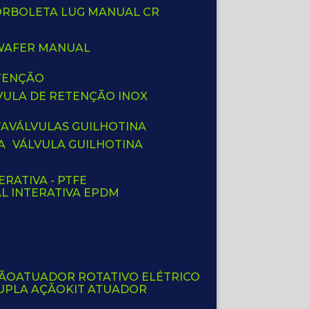
BORBOLETA LUG MANUAL CR
 WAFER MANUAL
ETENÇÃO
LVULA DE RETENÇÃO INOX
TA
VÁLVULAS GUILHOTINA
A
VÁLVULA GUILHOTINA
ERATIVA - PTFE
AL INTERATIVA EPDM
ÇÃO
ATUADOR ROTATIVO ELÉTRICO
UPLA AÇÃO
KIT ATUADOR