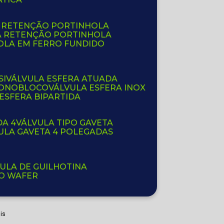
E RETENÇÃO PORTINHOLA
A RETENÇÃO PORTINHOLA
OLA EM FERRO FUNDIDO
SI
VÁLVULA ESFERA ATUADA
 MONOBLOCO
VÁLVULA ESFERA INOX
 ESFERA BIPARTIDA
DA 4
VÁLVULA TIPO GAVETA
VULA GAVETA 4 POLEGADAS
VULA DE GUILHOTINA
PO WAFER
is