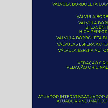
VÁLVULA BORBOLETA LUG
VÁLVULA BOR
VÁLVULA BO
BI EXCÊNT
HIGH PERFO
VÁLVULA BORBOLETA BI
VÁLVULAS ESFERA AUT
VÁLVULA ESFERA AUTO
VEDAÇÃO ORIG
VEDAÇÃO ORIGINA
ATUADOR INTERATIVA
ATUADOR 
ATUADOR PNEUMÁTICO