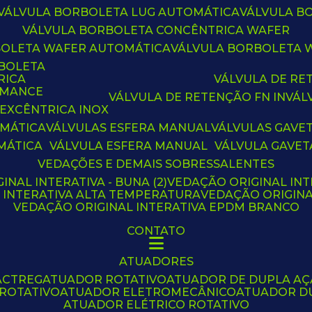
VÁLVULA BORBOLETA LUG AUTOMÁTICA
VÁLVULA 
VÁLVULA BORBOLETA CONCÊNTRICA WAFER
BOLETA WAFER AUTOMÁTICA
VÁLVULA BORBOLETA
RBOLETA
RICA
VÁLVULA DE R
RMANCE
VÁLVULA DE RETENÇÃO FN IN
VÁ
 EXCÊNTRICA INOX
OMÁTICA
VÁLVULAS ESFERA MANUAL
VÁLVULAS GAVE
MÁTICA
VÁLVULA ESFERA MANUAL
VÁLVULA GAVET
VEDAÇÕES E DEMAIS SOBRESSALENTES
INAL INTERATIVA - BUNA (2)
VEDAÇÃO ORIGINAL INT
L INTERATIVA ALTA TEMPERATURA
VEDAÇÃO ORIGIN
VEDAÇÃO ORIGINAL INTERATIVA EPDM BRANCO
CONTATO
ATUADORES
ACTREG
ATUADOR ROTATIVO
ATUADOR DE DUPLA A
 ROTATIVO
ATUADOR ELETROMECÂNICO
ATUADOR D
ATUADOR ELÉTRICO ROTATIVO