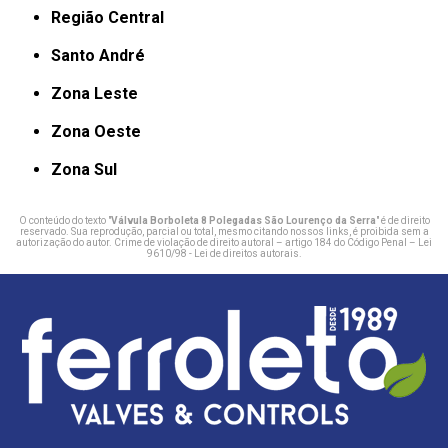
Região Central
Santo André
Zona Leste
Zona Oeste
Zona Sul
O conteúdo do texto "
Válvula Borboleta 8 Polegadas São Lourenço da Serra
" é de direito
reservado. Sua reprodução, parcial ou total, mesmo citando nossos links, é proibida sem a
autorização do autor. Crime de violação de direito autoral – artigo 184 do Código Penal –
Lei
9610/98 - Lei de direitos autorais
.