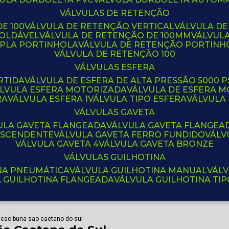
VÁLVULAS DE RETENÇÃO
E 100
VÁLVULA DE RETENÇÃO VERTICAL
VÁLVULA D
SOLDÁVEL
VÁLVULA DE RETENÇÃO DE 100MM
VÁLVUL
UPLA PORTINHOLA
VÁLVULA DE RETENÇÃO PORTINH
VÁLVULA DE RETENÇÃO 100
VÁLVULAS ESFERA
RTIDA
VÁLVULA DE ESFERA DE ALTA PRESSÃO 5000 P
ÁLVULA ESFERA MOTORIZADA
VÁLVULA DE ESFERA
RA
VÁLVULA ESFERA 1
VÁLVULA TIPO ESFERA
VÁLVULA
VÁLVULAS GAVETA
VULA GAVETA FLANGEADA
VÁLVULA GAVETA FLANGEA
 ASCENDENTE
VÁLVULA GAVETA FERRO FUNDIDO
VÁL
VÁLVULA GAVETA 4
VÁLVULA GAVETA BRONZE
VÁLVULAS GUILHOTINA
INA PNEUMÁTICA
VÁLVULA GUILHOTINA MANUAL
VÁL
A GUILHOTINA FLANGEADA
VÁLVULA GUILHOTINA TI
acao buna sao caetano do sul