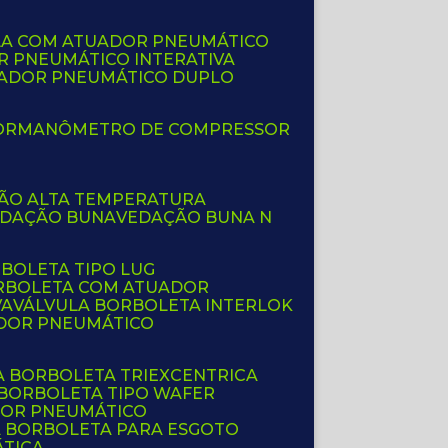
LA COM ATUADOR PNEUMÁTICO
R PNEUMÁTICO INTERATIVA
UADOR PNEUMÁTICO DUPLO
OR
MANÔMETRO DE COMPRESSOR
ÇÃO ALTA TEMPERATURA
EDAÇÃO BUNA
VEDAÇÃO BUNA N
RBOLETA TIPO LUG
ORBOLETA COM ATUADOR
VA
VÁLVULA BORBOLETA INTERLOK
ADOR PNEUMÁTICO
A BORBOLETA TRIEXCENTRICA
 BORBOLETA TIPO WAFER
DOR PNEUMÁTICO
A BORBOLETA PARA ESGOTO
ÁTICA