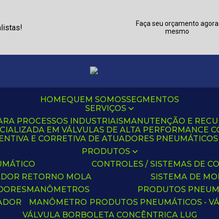
Faça seu orçamento agora
listas!
mesmo
HOME
QUEM SOMOS
SEGMENTOS
SERVIÇOS
ARA PROCESSOS INDUSTRIAIS
MANUTENÇÃO E REC
CIALIZADA EM VÁLVULAS DE ALTA PERFORMANCE C
NTIVA E CORRETIVA DE ATUADORES PNEUMÁTICOS C
PRODUTOS
UMÁTICO
CONTROLES / SISTEMAS DE
ADOR RETORNO MOLA
SISTEMA DE M
ADORES
MANÔMETROS
PRODUTOS PNEUM
UADOR
MANÔMETRO
PRODUTOS PNEUMÁTICOS - V
VÁLVULA BORBOLETA CONCÊNTRICA LUG