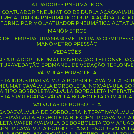
ATUADORES PNEUMÁTICOS
ICO
ATUADOR PNEUMÁTICO DE DUPLA AÇÃO
VÁLVU
CTREG
ATUADOR PNEUMÁTICO DUPLA AÇÃO
ATUADO
ETORNO POR MOLA
ATUADOR PNEUMÁTICO ACT
AT
MANÔMETROS
O DE TEMPERATURA
MANÔMETRO PARA COMPRESS
MANÔMETRO PRESSÃO
VEDAÇÕES
ÃO ATUADOR PNEUMÁTICO
VEDAÇÃO TEFLON
VEDA
ATURA
VEDAÇÃO EPDM
ANEL DE VEDAÇÃO TEFLON
V
VÁLVULAS BORBOLETA
ETA INDUSTRIAL
VÁLVULA BORBOLETA
VÁLVULA BO
PNEUMÁTICA
VÁLVULA BORBOLETA INOX
VÁLVULA B
LA TIPO BORBOLETA
VÁLVULA BORBOLETA INTERATI
LETA 6 POLEGADAS
VÁLVULA BORBOLETA COM ATU
VÁLVULAS DE BORBOLETA
EGADAS
VÁLVULA DE BORBOLETA INTERATIVA
VÁLVUL
AFER
VÁLVULA BORBOLETA BI EXCÊNTRICA
VÁLVULA
LETA WAFER 4
VÁLVULA DE BORBOLETA COM ATUA
CÊNTRICA
VÁLVULA BORBOLETA SOLENOIDE
VÁLVUL
VULA BORBOLETA PVC
VÁLVULA BORBOLETA AUTOM