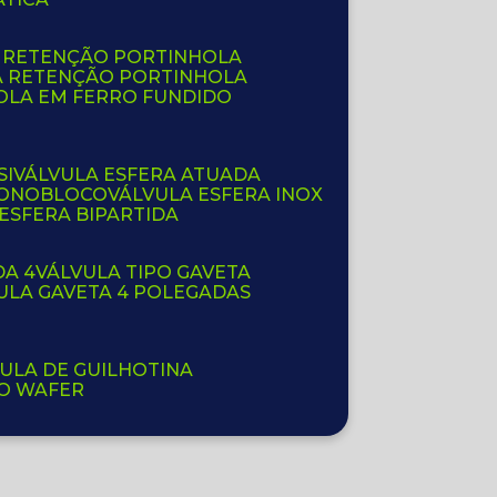
E RETENÇÃO PORTINHOLA
A RETENÇÃO PORTINHOLA
OLA EM FERRO FUNDIDO
SI
VÁLVULA ESFERA ATUADA
 MONOBLOCO
VÁLVULA ESFERA INOX
 ESFERA BIPARTIDA
DA 4
VÁLVULA TIPO GAVETA
VULA GAVETA 4 POLEGADAS
VULA DE GUILHOTINA
PO WAFER