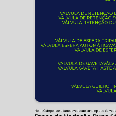
VÁLVULA DE RETENÇÃO D
VÁLVULA DE RETENÇÃO 
VÁLVULA RETENÇÃO D
VÁLVULA DE ESFERA TRIPA
VÁLVULA ESFERA AUTOMÁTICA
V
VÁLVULA DE ESFE
VÁLVULA DE GAVETA
VÁL
VÁLVULA GAVETA HASTE
VÁLVULA GUILHOT
VÁLVUL
Home
Categorias
vedacoes
vedacao buna n
preco de ved