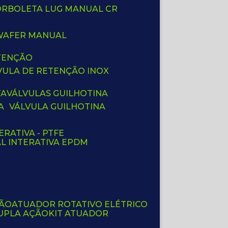
BORBOLETA LUG MANUAL CR
 WAFER MANUAL
ETENÇÃO
LVULA DE RETENÇÃO INOX
TA
VÁLVULAS GUILHOTINA
A
VÁLVULA GUILHOTINA
ERATIVA - PTFE
AL INTERATIVA EPDM
ÇÃO
ATUADOR ROTATIVO ELÉTRICO
UPLA AÇÃO
KIT ATUADOR