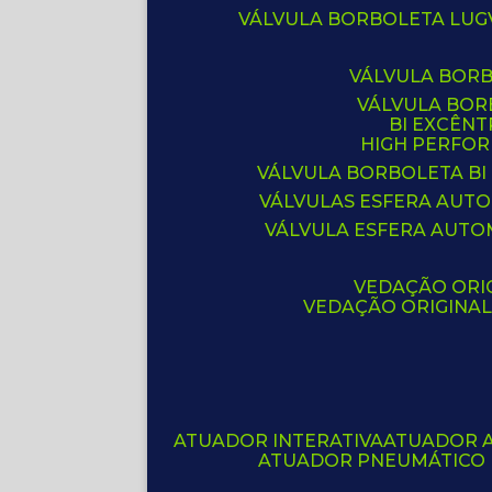
VÁLVULA BORBOLETA LUG
VÁLVULA BOR
VÁLVULA BO
BI EXCÊNT
HIGH PERFO
VÁLVULA BORBOLETA BI
VÁLVULAS ESFERA AUT
VÁLVULA ESFERA AUTO
VEDAÇÃO ORIG
VEDAÇÃO ORIGINA
ATUADOR INTERATIVA
ATUADOR 
ATUADOR PNEUMÁTICO