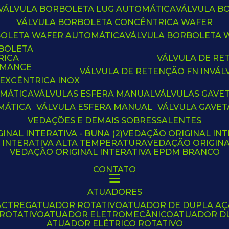
VÁLVULA BORBOLETA LUG AUTOMÁTICA
VÁLVULA 
VÁLVULA BORBOLETA CONCÊNTRICA WAFER
BOLETA WAFER AUTOMÁTICA
VÁLVULA BORBOLETA
RBOLETA
RICA
VÁLVULA DE R
RMANCE
VÁLVULA DE RETENÇÃO FN IN
VÁ
 EXCÊNTRICA INOX
OMÁTICA
VÁLVULAS ESFERA MANUAL
VÁLVULAS GAVE
MÁTICA
VÁLVULA ESFERA MANUAL
VÁLVULA GAVET
VEDAÇÕES E DEMAIS SOBRESSALENTES
INAL INTERATIVA - BUNA (2)
VEDAÇÃO ORIGINAL INT
L INTERATIVA ALTA TEMPERATURA
VEDAÇÃO ORIGIN
VEDAÇÃO ORIGINAL INTERATIVA EPDM BRANCO
CONTATO
ATUADORES
ACTREG
ATUADOR ROTATIVO
ATUADOR DE DUPLA A
 ROTATIVO
ATUADOR ELETROMECÂNICO
ATUADOR D
ATUADOR ELÉTRICO ROTATIVO