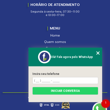
HORÁRIO DE ATENDIMENTO
Segunda à sexta-feira, 07:30–11:00
e 13:00-17:00
MENU
Home
Quem somos
Segmentos
Serviços
Olá! Fale agora pelo WhatsApp
Produtos
Contato
Categorias
Insira seu telefone
Mapa do site
INICIAR CONVERSA
Copyright © Ferroleto. (Lei 9610 de 19/02/1998)
1
HTML
CSS