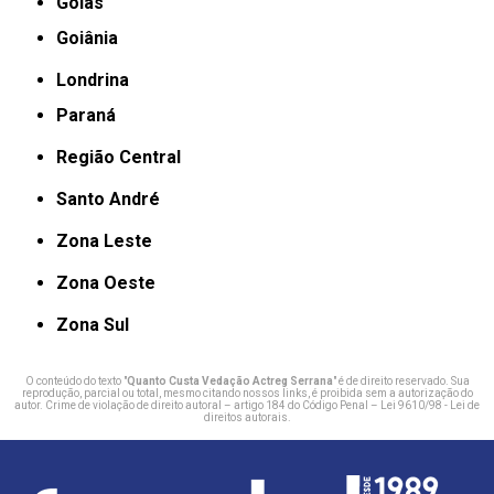
Goiás
Goiânia
Londrina
Paraná
Região Central
Santo André
Zona Leste
Zona Oeste
Zona Sul
O conteúdo do texto "
Quanto Custa Vedação Actreg Serrana
" é de direito reservado. Sua
reprodução, parcial ou total, mesmo citando nossos links, é proibida sem a autorização do
autor. Crime de violação de direito autoral – artigo 184 do Código Penal –
Lei 9610/98 - Lei de
direitos autorais
.