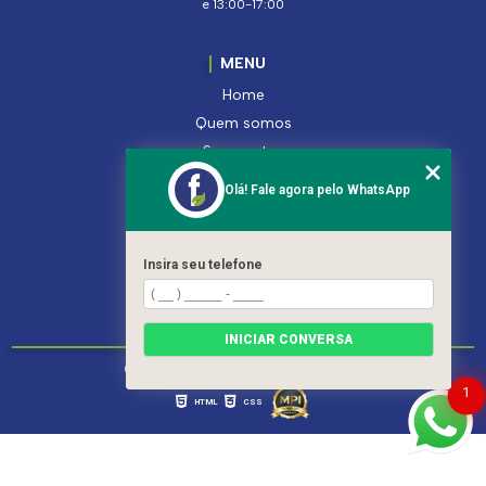
e 13:00-17:00
MENU
Home
Quem somos
Segmentos
Serviços
Olá! Fale agora pelo WhatsApp
Produtos
Contato
Categorias
Insira seu telefone
Mapa do site
INICIAR CONVERSA
Copyright © Ferroleto. (Lei 9610 de 19/02/1998)
1
HTML
CSS