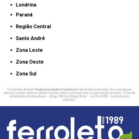
Londrina
Paraná
Região Central
Santo André
Zona Leste
Zona Oeste
Zona Sul
O conteúdo do texto "
Vedações Epdm Cravinhos
" é de direito reservado. Sua reprodução,
parcial ou total, mesmo citando nossos links, é proibida sem a autorização do autor. Crime de
violação de direito autoral – artigo 184 do Código Penal –
Lei 9610/98 - Lei de direitos
autorais
.